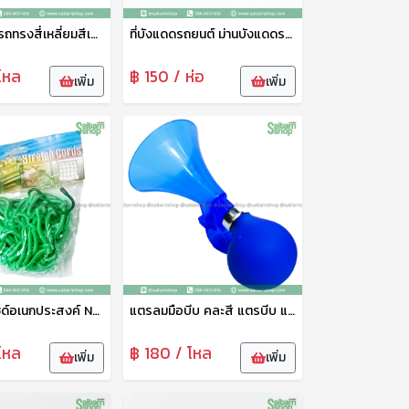
ฟองน้ำล้างรถทรงสี่เหลี่ยมสีเหลือง No.11-97 ฟองน้ำหนา ไม่ยุ่ยอละใช้ได้นาน
ที่บังแดดรถยนต์ ม่านบังแดดรถยนต์ ป้องกันแสง UV พับเก็บได้
โหล
฿ 150 / ห่อ
เพิ่ม
เพิ่ม
ตาข่ายมอไซด์อเนกประสงค์ No.01007 ยืดหยุ่นดี ไม่ขาดง่าย ใช้ได้หลายประเภท
แตรลมมือบีบ คละสี แตรบีบ แตรลม แตรขายของ แตรจักรยานเด็ก แตรพลาสติกเนื้อดี ทนทาน
โหล
฿ 180 / โหล
เพิ่ม
เพิ่ม