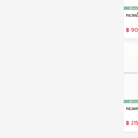
กรวยน้
฿ 90
฿ 215