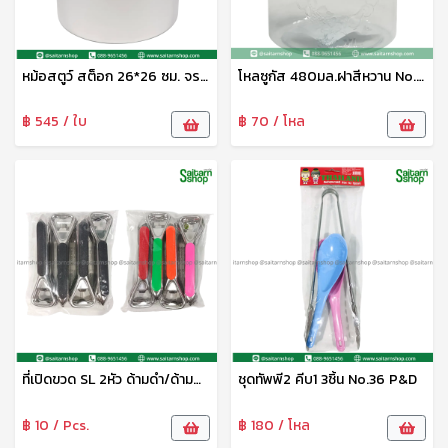
หม้อสตูว์ สต็อก 26*26 ซม. จระเข้
โหลซูกัส 480มล.ฝาสีหวาน No.049-S เบสกลาส
฿ 545 / ใบ
฿ 70 / โหล
ที่เปิดขวด SL 2หัว ด้ามดำ/ด้ามสี P&D
ชุดทัพพี2 คีบ1 3ชิ้น No.36 P&D
฿ 10 / Pcs.
฿ 180 / โหล