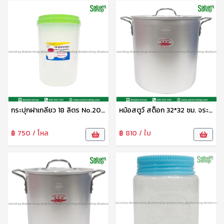
กระปุกฝาเกลียว 18 ลิตร No.20180 SRT
หม้อสตูว์ สต็อก 32*32 ซม. จระเข้
฿ 750 / โหล
฿ 810 / ใบ