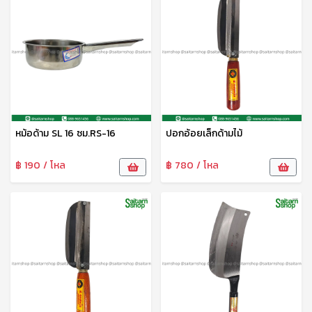
หม้อด้าม SL 16 ซม.RS-16
ปอกอ้อยเล็กด้ามไม้
฿ 190 / โหล
฿ 780 / โหล