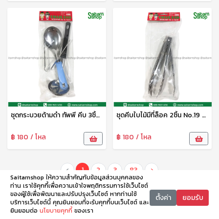
ชุดกระบวยด้ามดำ ทัพพี คีบ 3ชิ้น No.28 p&d
ชุดคีบใบไม้มีที่ล็อค 2ชิ้น No.19 p&d
฿ 180 / โหล
฿ 180 / โหล
‹
1
2
3
83
›
Saitarnshop ให้ความสำคัญกับข้อมูลส่วนบุคคลของ
ท่าน เราใช้คุกกี้เพื่อความเข้าใจพฤติกรรมการใช้เว็บไซต์
ของผู้ใช้เพื่อพัฒนาและปรับปรุงเว็บไซต์ หากท่านใช้
ตั้งค่า
ยอมรับ
บริการเว็บไซต์นี้ คุณยินยอมที่จะรับคุกกี้บนเว็บไซต์ และ
ยินยอมต่อ
นโยบายคุกกี้
ของเรา
หน้าหลัก
หมวดหมู่
ตะกร้า
บัญชี