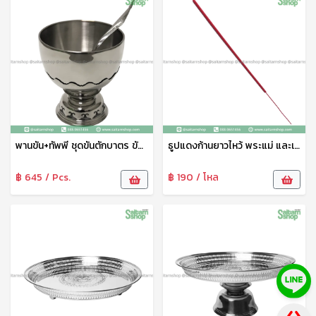
พานขัน+ทัพพี ชุดขันตักบาตร ขันน้ำพร้อมพานรองลายไทย พานรองสแตนเลส 20 ซม. จากัวร์
ธูปแดงก้านยาวไหว้ พระแม่ และเทพทุกพระองค์ ธูปจุดบูชา ธูปจุดไหว้พระ ธูปหอม ธูปหอมไทย ควันน้อย จุดติดง่าย ธูปแดงท้าวเวสสุวรรณ ลัคกี้
฿ 645 / Pcs.
฿ 190 / โหล