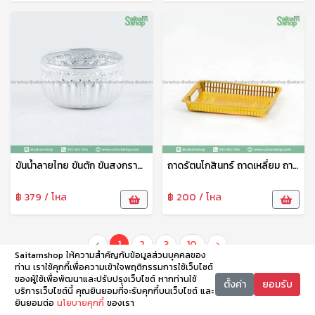
ขันน้ำลายไทย ขันตัก ขันสงกรานต์ ขันสรงน้ำ ขั้นน้ำอลูมิเนียมลายไทย สีเงิน 12 ซม. ดอกไม้
ถาดรัตนโกสินทร์ ถาดเหลี่ยม ถาดพลาสติก ถาดพวายพระ ถาดรอง 30 ซม. TCP
฿ 379 / โหล
฿ 200 / โหล
‹
1
2
3
10
›
Saitarnshop ให้ความสำคัญกับข้อมูลส่วนบุคคลของ
ท่าน เราใช้คุกกี้เพื่อความเข้าใจพฤติกรรมการใช้เว็บไซต์
ของผู้ใช้เพื่อพัฒนาและปรับปรุงเว็บไซต์ หากท่านใช้
ตั้งค่า
ยอมรับ
บริการเว็บไซต์นี้ คุณยินยอมที่จะรับคุกกี้บนเว็บไซต์ และ
ยินยอมต่อ
นโยบายคุกกี้
ของเรา
หน้าหลัก
หมวดหมู่
ตะกร้า
บัญชี