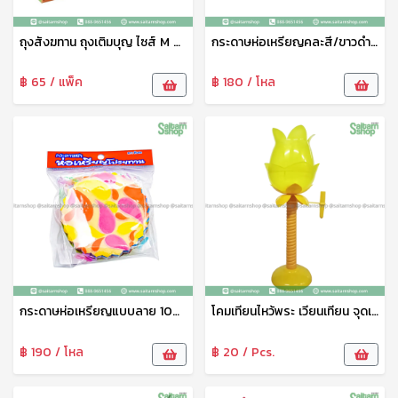
ถุงสังฆทาน ถุงเติมบุญ ไซส์ M 27x27 ซม. Sunzip
กระดาษห่อเหรียญคละสี/ขาวดำ 100แผ่น 0
฿ 65 / แพ็ค
฿ 180 / โหล
กระดาษห่อเหรียญแบบลาย 100แผ่น 0
โคมเทียนไหว้พระ เวียนเทียน จุดเทียนถือดอกบัว สีเหลือง vv
฿ 190 / โหล
฿ 20 / Pcs.