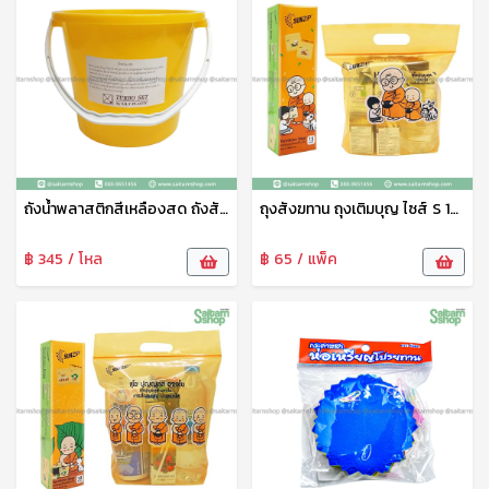
ถังน้ำพลาสติกสีเหลืองสด ถังสังฆทาน 2.5K No.205 SRT
ถุงสังฆทาน ถุงเติมบุญ ไซส์ S 18x24 ซม. Sunzip
฿ 345 / โหล
฿ 65 / แพ็ค