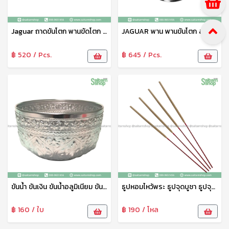
Jaguar ถาดขันโตก พานขัดโตก ถาดลายฉลุ พร้อมขา ขนาด 40 ซม สเตนเลส เหมาะสำหรับใช้ใส่อาหาร ผลไม้ต่างๆ ตราจากัวร์
JAGUAR พาน พานขันโตก ลายฉลุ พานถวายพระ พานใส่ของ 40 ซม. เครื่องครัว สเตนเลส ตรา จากัวร์
฿ 520 / Pcs.
฿ 645 / Pcs.
ขันน้ำ ขันเงิน ขันน้ำอลูมิเนียม ขันน้ำลายไทย ขันน้ำงานพิธี ขันน้ำสงกรานต์ 22 ซม. จระเข้
ธูปหอมไหว้พระ ธูปจุดบูชา ธูปจุดไหว้พระ ธูปหอม ธูปหอมไทย ควันน้อย จุดติดง่าย
฿ 160 / ใบ
฿ 190 / โหล