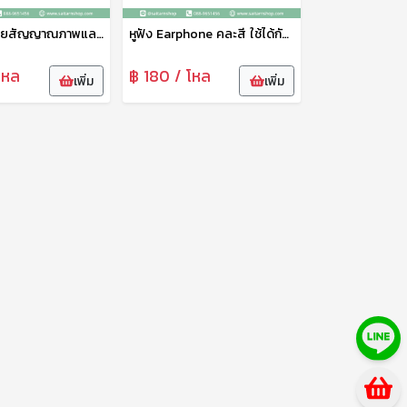
สาย AV สายสัญญาณภาพและเสียง 6 หัว สายต่อเครื่องเสียง ฟรอยด์ใส สายยาว 1.5 เมตร แข็งแรง ทนทาน อายุการใช้งานนาน N-1005
หูฟัง Earphone คละสี ใช้ได้กับมือถือ Android ทุกรุ่น ดีไซต์ทันสมัย สวยงาม สวมใส่สบาย น้ำหนักเบา ทนทาน
โหล
฿ 180 / โหล
เพิ่ม
เพิ่ม