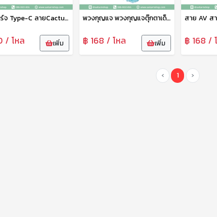
สายชาร์จ Type-C ลายCactus สายยาว1เมตร ไม่ขาดง่าย วัสดุคุณภาพเกรดพรีเมี่ยม ถ่ายโอนข้อมูลได้ สายชาร์จ Type-C Micro N-009
พวงกุญแจ พวงกุญแจตุ๊กตาเด็กทารกนอนหลับ จี้ตุ๊กตาขนปุย สุดน่ารักน่าอบอุ่น พวงกุญแจห้อยกระเป๋า สีหวาน คละสี No.945
0 / โหล
฿ 168 / โหล
฿ 168 / 
เพิ่ม
เพิ่ม
‹
1
›