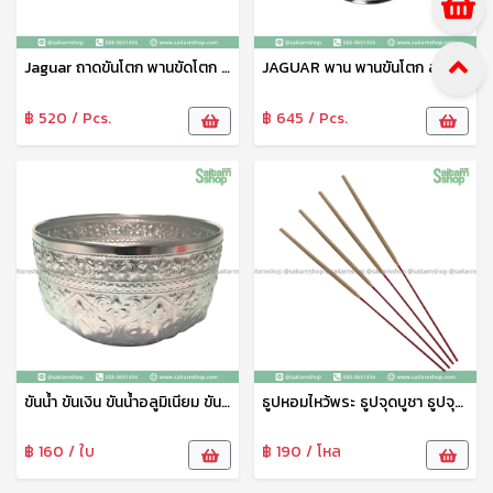
Jaguar ถาดขันโตก พานขัดโตก ถาดลายฉลุ พร้อมขา ขนาด 40 ซม สเตนเลส เหมาะสำหรับใช้ใส่อาหาร ผลไม้ต่างๆ ตราจากัวร์
JAGUAR พาน พานขันโตก ลายฉลุ พานถวายพระ พานใส่ของ 40 ซม. เครื่องครัว สเตนเลส ตรา จากัวร์
฿ 520 / Pcs.
฿ 645 / Pcs.
ขันน้ำ ขันเงิน ขันน้ำอลูมิเนียม ขันน้ำลายไทย ขันน้ำงานพิธี ขันน้ำสงกรานต์ 22 ซม. จระเข้
ธูปหอมไหว้พระ ธูปจุดบูชา ธูปจุดไหว้พระ ธูปหอม ธูปหอมไทย ควันน้อย จุดติดง่าย
฿ 160 / ใบ
฿ 190 / โหล