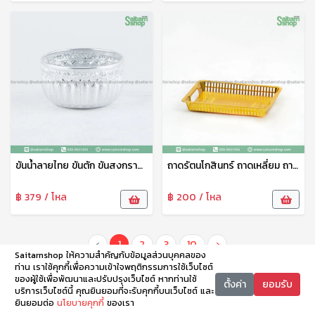
ขันน้ำลายไทย ขันตัก ขันสงกรานต์ ขันสรงน้ำ ขั้นน้ำอลูมิเนียมลายไทย สีเงิน 12 ซม. ดอกไม้
ถาดรัตนโกสินทร์ ถาดเหลี่ยม ถาดพลาสติก ถาดพวายพระ ถาดรอง 30 ซม. TCP
฿ 379 / โหล
฿ 200 / โหล
‹
1
2
3
10
›
Saitarnshop ให้ความสำคัญกับข้อมูลส่วนบุคคลของ
ท่าน เราใช้คุกกี้เพื่อความเข้าใจพฤติกรรมการใช้เว็บไซต์
ของผู้ใช้เพื่อพัฒนาและปรับปรุงเว็บไซต์ หากท่านใช้
ตั้งค่า
ยอมรับ
บริการเว็บไซต์นี้ คุณยินยอมที่จะรับคุกกี้บนเว็บไซต์ และ
ยินยอมต่อ
นโยบายคุกกี้
ของเรา
หน้าหลัก
หมวดหมู่
ตะกร้า
บัญชี