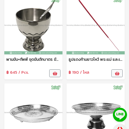
พานขัน+ทัพพี ชุดขันตักบาตร ขันน้ำพร้อมพานรองลายไทย พานรองสแตนเลส 20 ซม. จากัวร์
ธูปแดงก้านยาวไหว้ พระแม่ และเทพทุกพระองค์ ธูปจุดบูชา ธูปจุดไหว้พระ ธูปหอม ธูปหอมไทย ควันน้อย จุดติดง่าย ธูปแดงท้าวเวสสุวรรณ ลัคกี้
฿ 645 / Pcs.
฿ 190 / โหล