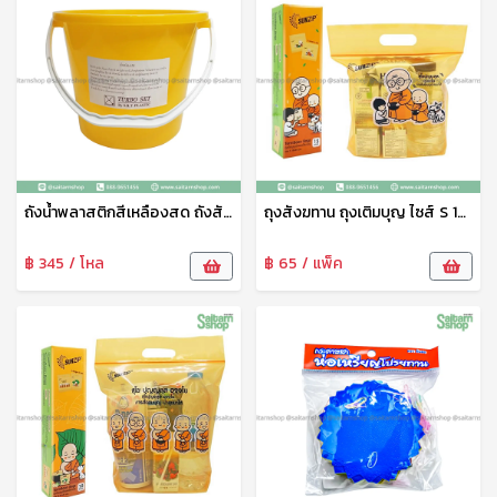
ถังน้ำพลาสติกสีเหลืองสด ถังสังฆทาน 2.5K No.205 SRT
ถุงสังฆทาน ถุงเติมบุญ ไซส์ S 18x24 ซม. Sunzip
฿ 345 / โหล
฿ 65 / แพ็ค