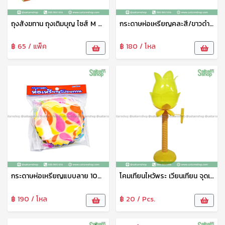
ถุงสังฆทาน ถุงเติมบุญ ไซส์ M 27x27 ซม. Sunzip
กระดาษห่อเหรียญคละสี/ขาวดำ 100แผ่น 0
฿ 65 / แพ็ค
฿ 180 / โหล
กระดาษห่อเหรียญแบบลาย 100แผ่น 0
โคมเทียนไหว้พระ เวียนเทียน จุดเทียนถือดอกบัว สีเหลือง vv
฿ 190 / โหล
฿ 20 / Pcs.