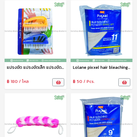
แปรงขัด แปรงขัดเล็ก แปรงขัดเล็บ แปรงทำความสะอาดแปรงขัดอเนกประสงค์ 1แพ็ค2ชิ้น คละสี
Lolane pixxel hair bleaching ผงฟอกสีผม ผงกัดสีผม โลแลน สูตร Gentle Lift 11+
฿ 180 / โหล
฿ 50 / Pcs.