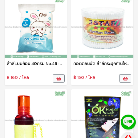
สำลีแบบก้อน 40กรัม No.46-001-13
คอตตอนบัด สำลีกระปุกก้านใหญ่ 3 star สำลีปั่นหูหัว2แบบ หัวกลม cotton swab สำลีก้าน cotton bud ไม้แคะหู สะอาด นุ่มนวล แข็งแรง
฿ 160 / โหล
฿ 150 / โหล