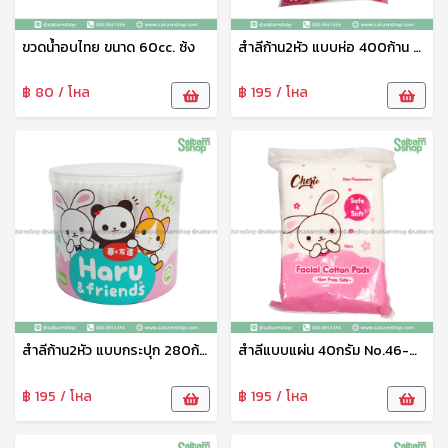
ขวดน้ำอบไทย ขนาด 60cc. ซ้ง
สำลีก้าน2หัว แบบห่อ 400ก้าน Haru
฿ 80 / โหล
฿ 195 / โหล
สำลีก้าน2หัว แบบกระปุก 280ก้าน Haru
สำลีแบบแผ่น 40กรัม No.46-001-12 ฮารุ-เชอรี่
฿ 195 / โหล
฿ 195 / โหล