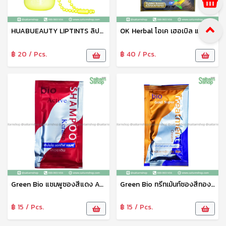
HUABUEAUTY LIPTINTS ลิปทินท์ ลิปสติก ลิปทินท์เคลือบริมฝีปาก คละสี
OK Herbal โอเค เฮอเบิล แชมพูปิดผมขาว แชมพูสระดำ แชมพูเปลี่ยนสีผม (สีน้ำตาลประกายทอง) 30 มล.
฿ 20 / Pcs.
฿ 40 / Pcs.
Green Bio แชมพูซองสีแดง Active Shampoo Keratin เคราติน
Green Bio ทรีทเม้นท์ซองสีทอง Green bio Gold Super Treatment Cream
฿ 15 / Pcs.
฿ 15 / Pcs.