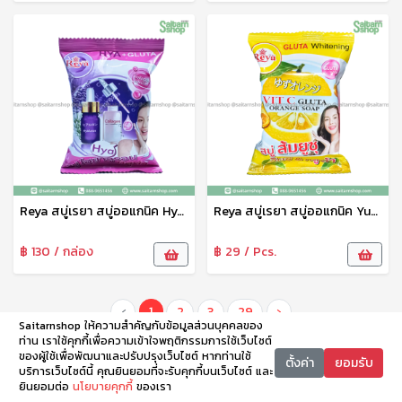
Reya สบู่เรยา สบู่ออแกนิค Hyaluron Gluta Soap สูตรไฮยาลูรอน กลูต้า 70 g
Reya สบู่เรยา สบู่ออแกนิค Yusu Vit C Gluta Orange Soap สูตรส้มยูซุ วิตซี&กลูต้า 70 g
฿ 130 / กล่อง
฿ 29 / Pcs.
‹
1
2
3
29
›
Saitarnshop ให้ความสำคัญกับข้อมูลส่วนบุคคลของ
ท่าน เราใช้คุกกี้เพื่อความเข้าใจพฤติกรรมการใช้เว็บไซต์
ของผู้ใช้เพื่อพัฒนาและปรับปรุงเว็บไซต์ หากท่านใช้
ตั้งค่า
ยอมรับ
บริการเว็บไซต์นี้ คุณยินยอมที่จะรับคุกกี้บนเว็บไซต์ และ
ยินยอมต่อ
นโยบายคุกกี้
ของเรา
หน้าหลัก
หมวดหมู่
ตะกร้า
บัญชี