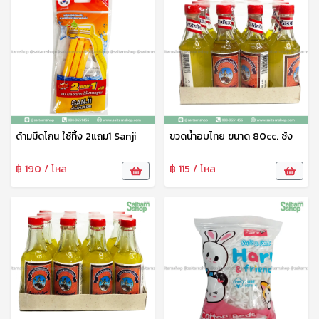
ด้ามมีดโกน ใช้ทิ้ง 2แถม1 Sanji
ขวดน้ำอบไทย ขนาด 80cc. ซ้ง
฿ 190 / โหล
฿ 115 / โหล