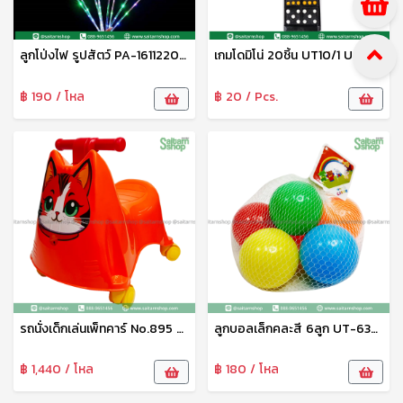
ลูกโป่งไฟ รูปสัตว์ PA-16112202 Zonertoy
เกมโดมิโน่ 20ชิ้น UT10/1 UNT
฿ 190 / โหล
฿ 20 / Pcs.
รถนั่งเด็กเล่นเพ็ทคาร์ No.895 PS
ลูกบอลเล็กคละสี 6ลูก UT-6329/2 UNT
฿ 1,440 / โหล
฿ 180 / โหล