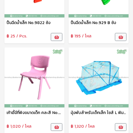
ปืนฉีดน้ำเล็ก No.9822 ซ้ง
ปืนฉีดน้ำเล็ก No.929 B ซ้ง
฿ 25 / Pcs.
฿ 195 / โหล
เก้าอี้มีที่พิงขนาดเด็ก คละสี No.DS-15410B Swordfish
มุ้งพับสำหรับเด็กเล็ก ไซส์ L พิมพ์ลาย Netto
฿ 1,020 / โหล
฿ 1,320 / โหล