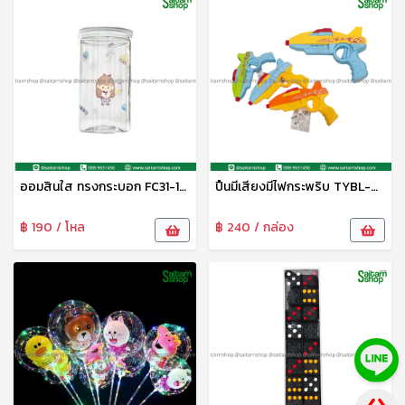
ออมสินใส ทรงกระบอก FC31-14 FN
ปืนมีเสียงมีไฟกระพริบ TYBL-AK-2279 Zonertoy
฿ 190 / โหล
฿ 240 / กล่อง