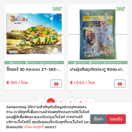
จิ๊กซอร์ 3D คละแบบ ZT-SKE-6113
ม่านมุ้งกันยุงติดประตู 90ซม.x120ซม. DS-15158 TL
฿ 190 / โหล
฿ 1,020 / โหล
‹
1
2
3
9
›
Saitarnshop ให้ความสำคัญกับข้อมูลส่วนบุคคลของ
ท่าน เราใช้คุกกี้เพื่อความเข้าใจพฤติกรรมการใช้เว็บไซต์
ของผู้ใช้เพื่อพัฒนาและปรับปรุงเว็บไซต์ หากท่านใช้
ตั้งค่า
ยอมรับ
บริการเว็บไซต์นี้ คุณยินยอมที่จะรับคุกกี้บนเว็บไซต์ และ
ยินยอมต่อ
นโยบายคุกกี้
ของเรา
หน้าหลัก
หมวดหมู่
ตะกร้า
บัญชี