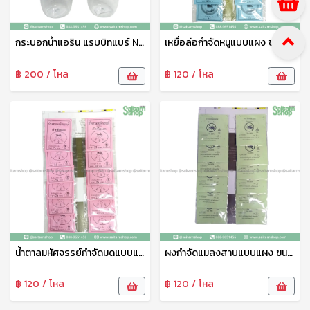
กระบอกน้ำแอริน แรบบิทแบร์ No.019 800มล. เบสกลาส
เหยื่อล่อกำจัดหนูแบบแผง ขนาด 25กรัม SP
฿ 200 / โหล
฿ 120 / โหล
น้ำตาลมหัศจรรย์กำจัดมดแบบแผง ขนาด 20กรัม SP
ผงกำจัดแมลงสาบแบบแผง ขนาด 20กรัม SP
฿ 120 / โหล
฿ 120 / โหล