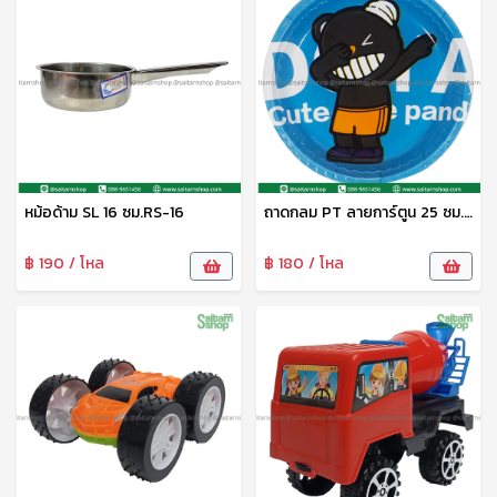
หม้อด้าม SL 16 ซม.RS-16
ถาดกลม PT ลายการ์ตูน 25 ซม. DM-1124005 Zonertoy
฿ 190 / โหล
฿ 180 / โหล