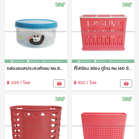
กล่องอเนกประสงค์กลม No.800-V9 ลาย We Bare Bears เบสกลาส
ที่ใส่ช้อน 3ช่อง ทูโทน No.140 ช้าง
฿ 205 / โหล
฿ 100 / โหล