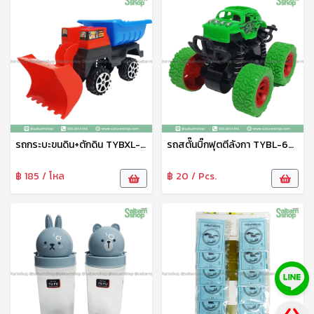
รถกระบะขนดิน+ตักดิน TYBXL-31006ABC
รถสตั๊นบิ๊กฟุตตีลังกา TYBL-666-1
฿ 185 / โหล
฿ 20 / Pcs.