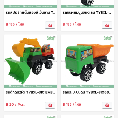
รถสปอร์ทสตั๊นสองสีเข็นลาน TYBL-50512 Zonertoy
รถขนผสมปูนของเล่น TYBXL-31014ABCD Zonertoy
฿ 185 / โหล
฿ 185 / โหล
รถตักดิน2หัว TYBXL-31012ABCD Zonertoy
รถกระบะขนดิน TYBXL-31069ABC
฿ 20 / Pcs.
฿ 185 / โหล