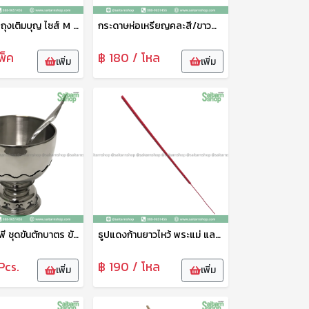
ถุงสังฆทาน ถุงเติมบุญ ไซส์ M 27x27 ซม. Sunzip
กระดาษห่อเหรียญคละสี/ขาวดำ 100แผ่น 0
พ็ค
฿ 180 / โหล
เพิ่ม
เพิ่ม
พานขัน+ทัพพี ชุดขันตักบาตร ขันน้ำพร้อมพานรองลายไทย พานรองสแตนเลส 20 ซม. จากัวร์
ธูปแดงก้านยาวไหว้ พระแม่ และเทพทุกพระองค์ ธูปจุดบูชา ธูปจุดไหว้พระ ธูปหอม ธูปหอมไทย ควันน้อย จุดติดง่าย ธูปแดงท้าวเวสสุวรรณ ลัคกี้
Pcs.
฿ 190 / โหล
เพิ่ม
เพิ่ม