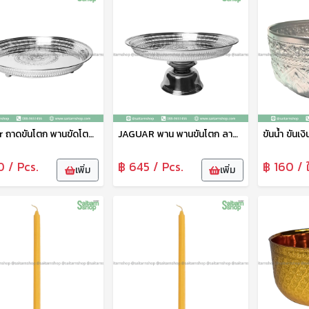
Jaguar ถาดขันโตก พานขัดโตก ถาดลายฉลุ พร้อมขา ขนาด 40 ซม สเตนเลส เหมาะสำหรับใช้ใส่อาหาร ผลไม้ต่างๆ ตราจากัวร์
JAGUAR พาน พานขันโตก ลายฉลุ พานถวายพระ พานใส่ของ 40 ซม. เครื่องครัว สเตนเลส ตรา จากัวร์
0 / Pcs.
฿ 645 / Pcs.
฿ 160 / 
เพิ่ม
เพิ่ม