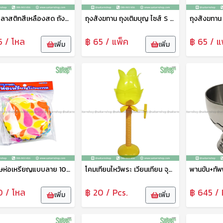
ถังน้ำพลาสติกสีเหลืองสด ถังสังฆทาน 2.5K No.205 SRT
ถุงสังฆทาน ถุงเติมบุญ ไซส์ S 18x24 ซม. Sunzip
5 / โหล
฿ 65 / แพ็ค
฿ 65 / แ
เพิ่ม
เพิ่ม
กระดาษห่อเหรียญแบบลาย 100แผ่น 0
โคมเทียนไหว้พระ เวียนเทียน จุดเทียนถือดอกบัว สีเหลือง vv
0 / โหล
฿ 20 / Pcs.
฿ 645 / 
เพิ่ม
เพิ่ม