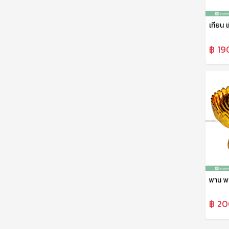
฿ 19
฿ 20