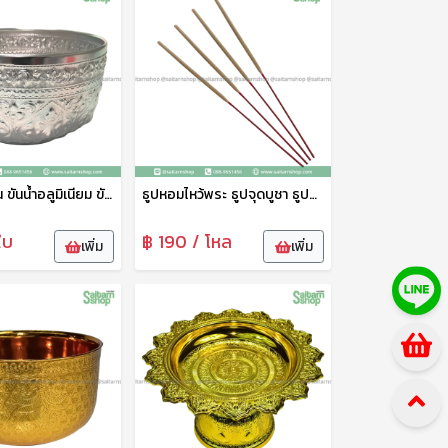
ขันน้ำ ขันเงิน ขันน้ำอลูมิเนียม ขันน้ำลายไทย ขันน้ำงานพิธี ขันน้ำสงกรานต์ 22 ซม. จระเข้
ธูปหอมไหว้พระ ธูปจุดบูชา ธูปจุดไหว้พระ ธูปหอม ธูปหอมไทย ควันน้อย จุดติดง่าย
ใบ
฿ 190 / โหล
เพิ่ม
เพิ่ม