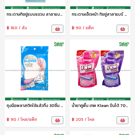
กระดาษทิชชู่แบบแขวน ลาลาแบร์ 1300แผ่น KUMU
กระดาษเช็ดหน้า ทิชชู่ลาลาแบร์ 336แผ่น KUMA
฿ 160 / ลัง
฿ 90 / แพ็ค
ถุงมือพลาสติกใช้แล้วทิ้ง 30ชิ้น แม่ค้า
น้ำยาถูพื้น เทพ Klean ปิ่นโต้ 700มล.
฿ 90 / โหล/แพ็ค
฿ 205 / โหล