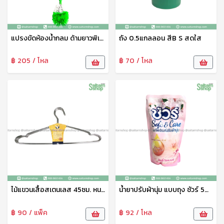
แปรงขัดห้องน้ำกลม ด้ามยาวพิเศษ No.TB17 Sunbrand
ถัง 0.5แกลลอน สีB S สดใส
฿ 205 / โหล
฿ 70 / โหล
ไม้แขวนเสื้อสเตนเลส 45ซม. หนา รว
น้ำยาปรับผ้านุ่ม แบบถุง ชัวร์ 500มล.กลิ่นลิลลี่ โรแมนซ์ Sure
฿ 90 / แพ็ค
฿ 92 / โหล