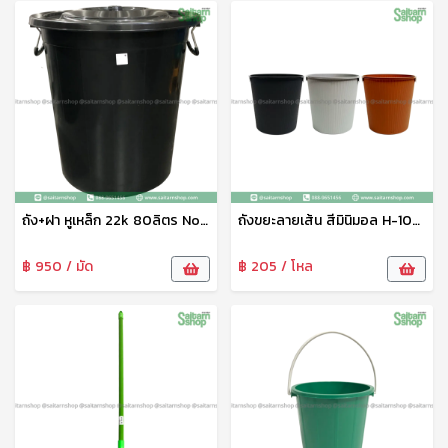
ถัง+ฝา หูเหล็ก 22k 80ลิตร No.714B LK
ถังขยะลายเส้น สีมินิมอล H-109 JT
฿ 950 / มัด
฿ 205 / โหล