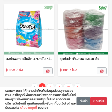
ผงซักฟอก คลีนอิท 370กรัม Kleen-it
ชุดขันน้ำ+ดินสอพองและ ซ้ง
฿ 360 / ลัง
฿ 180 / โหล
‹
1
2
3
25
›
Saitarnshop ให้ความสำคัญกับข้อมูลส่วนบุคคลของ
ท่าน เราใช้คุกกี้เพื่อความเข้าใจพฤติกรรมการใช้เว็บไซต์
ของผู้ใช้เพื่อพัฒนาและปรับปรุงเว็บไซต์ หากท่านใช้
ตั้งค่า
ยอมรับ
บริการเว็บไซต์นี้ คุณยินยอมที่จะรับคุกกี้บนเว็บไซต์ และ
ยินยอมต่อ
นโยบายคุกกี้
ของเรา
หน้าหลัก
หมวดหมู่
ตะกร้า
บัญชี