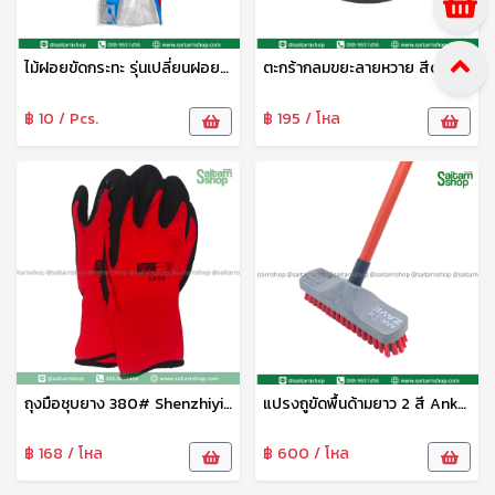
ไม้ฝอยขัดกระทะ รุ่นเปลี่ยนฝอยได้ L.I.
ตะกร้ากลมขยะลายหวาย สีดำ S-0032B SIP
฿ 10 / Pcs.
฿ 195 / โหล
ถุงมือชุบยาง 380# Shenzhiyishou
แปรงถูขัดพื้นด้ามยาว 2 สี Ankor Zave สมอ
฿ 168 / โหล
฿ 600 / โหล