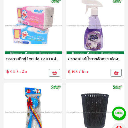
กระดาษทิชชู่ โดเรม่อน 230 แผ่น ซอฟท์แพ็ค มายด์
ขวดสเปรย์น้ำยาขจัดคราบห้องน้ำ 480มล. เมดเมจิก
฿ 90 / แพ็ค
฿ 195 / โหล