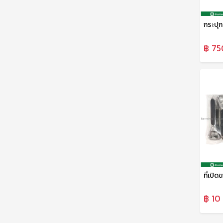
฿ 75
฿ 10 