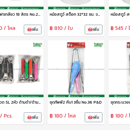
กระปุกฝาเกลียว 18 ลิตร No.20180 SRT
หม้อสตูว์ สต็อก 32*32 ซม. จระเข้
0 / โหล
฿ 810 / ใบ
฿ 545 / 
เพิ่ม
เพิ่ม
ที่เปิดขวด SL 2หัว ด้ามดำ/ด้ามสี P&D
ชุดทัพพี2 คีบ1 3ชิ้น No.36 P&D
/ Pcs.
฿ 180 / โหล
฿ 180 / 
เพิ่ม
เพิ่ม