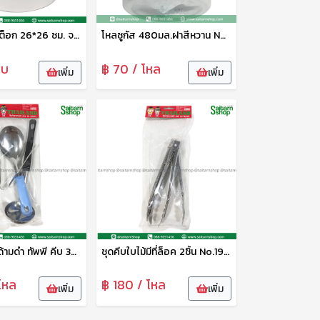
หม้อสตูว์ สต็อก 26*26 ซม. จระเข้
โหลซูกัส 480มล.ฝาสีหวาน No.049-S เบสกลาส
ใบ
฿ 70 / โหล
เพิ่ม
เพิ่ม
ชุดกระบวยด้ามดำ ทัพพี คีบ 3ชิ้น No.28 p&d
ชุดคีบใบไม้มีที่ล็อค 2ชิ้น No.19 p&d
โหล
฿ 180 / โหล
เพิ่ม
เพิ่ม