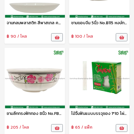
จานกลมพลาสติก สีพาสเทล คละสี UT6702/1 UNT
ชามขอบจีน 5นิ้ว No.B115 หงษ์ทอง
฿ 90 / โหล
฿ 100 / โหล
ชามลึกทรงฟักทอง 8นิ้ว No.FB3308 หงษ์ทอง
ไม้จิ้มฟันแบบบรรจุซอง 1*10 ไผ่สวย
฿ 205 / โหล
฿ 65 / แพ็ค