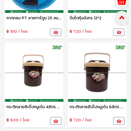
ถาดกลม PT ลายการ์ตูน 25 ซม. DM-1124005 Zonertoy
ปิ่นโตกุ้งมังกร 12*2
฿ 180 / โหล
฿ 720 / โหล
กระติกลายฮิปโปหมูเด้ง 4ลิตร M4AA ห่าน
กระติกลายฮิปโปหมูเด้ง 6ลิตร M6AA ห่าน
฿ 600 / โหล
฿ 720 / โหล