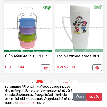
ปิ่นโตเคลือบ 4สี 14ซม. 4ชั้น นกพิราบ
แก้วน้ำหู สีขาวคละลายดิสนีย์ No.09-02-DN เบสกลาส
฿ 1,056 / ลัง
฿ 205 / โหล
‹
1
2
3
108
›
Saitarnshop ให้ความสำคัญกับข้อมูลส่วนบุคคลของ
ท่าน เราใช้คุกกี้เพื่อความเข้าใจพฤติกรรมการใช้เว็บไซต์
ของผู้ใช้เพื่อพัฒนาและปรับปรุงเว็บไซต์ หากท่านใช้
ตั้งค่า
ยอมรับ
บริการเว็บไซต์นี้ คุณยินยอมที่จะรับคุกกี้บนเว็บไซต์ และ
ยินยอมต่อ
นโยบายคุกกี้
ของเรา
หน้าหลัก
หมวดหมู่
ตะกร้า
บัญชี