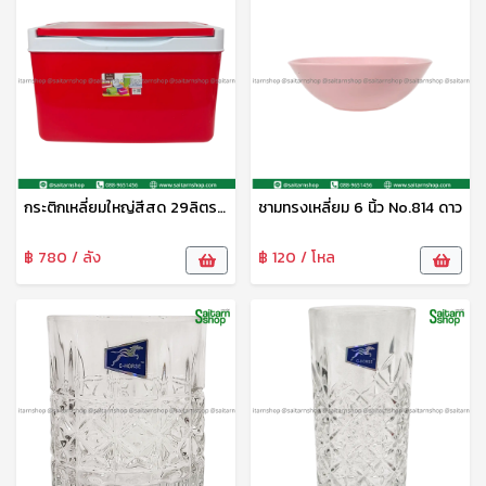
กระติกเหลี่ยมใหญ่สีสด 29ลิตร No.259
ชามทรงเหลี่ยม 6 นิ้ว No.814 ดาว
฿ 780 / ลัง
฿ 120 / โหล