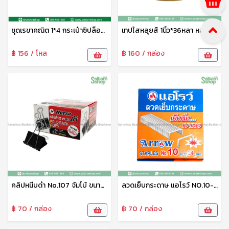
ชุดเรขาคณิต 1*4 กระเป๋าซิปล็อค Project(B.K.)
เทปใสหลุยส์ 1นิ้ว*36หลา หลุยส์
฿ 156 / โหล
฿ 160 / กล่อง
คลิปหนีบดำ No.107 จัมโบ้ ขนาด60mm. ม้า
ลวดเย็บกระดาษ แอโรว์ NO.10-1 M ม้า
฿ 70 / กล่อง
฿ 70 / กล่อง