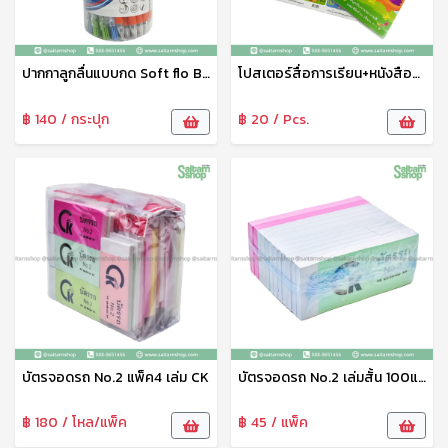
ปากกาลูกลื่นแบบกด Soft flo B08 1x50 Flamingo
โปสเตอร์สื่อการเรียน+หนังสือคละ6แบบ สพร.
฿ 140 / กระปุก
฿ 20 / Pcs.
บัตรจอดรถ No.2 แพ็ค4 เล่ม CK
บัตรจอดรถ No.2 เล่มสั้น 100แผ่น CK
฿ 180 / โหล/แพ็ค
฿ 45 / แพ็ค