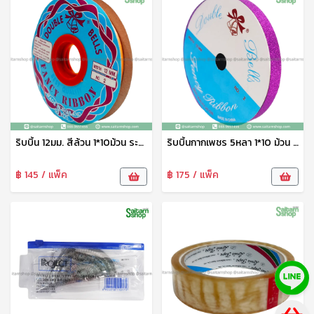
ริบบิ้น 12มม. สีล้วน 1*10ม้วน ระฆังทอง
ริบบิ้นกากเพชร 5หลา 1*10 ม้วน ระฆังทอง
฿ 145 / แพ็ค
฿ 175 / แพ็ค