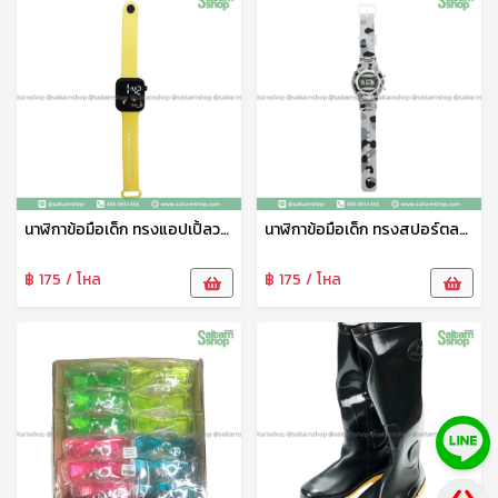
นาฬิกาข้อมือเด็ก ทรงแอปเปิ้ลวอช HY089-5 THY
นาฬิกาข้อมือเด็ก ทรงสปอร์ตลายทหาร HY089-8 THY
฿ 175 / โหล
฿ 175 / โหล