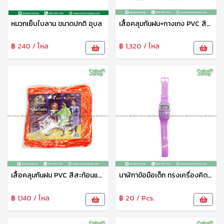
หมวกเย็บใบลาน ขนาดปกติ อุบล
เสื้อคลุมกันฝน+กางเกง PVC สีสะท้อนแสง B-84007 Bigbee
฿ 240 / โหล
฿ 1,320 / โหล
เสื้อคลุมกันฝน PVC สีสะท้อนแสง B-84006 Bigbee
นาฬิกาข้อมือเด็ก ทรงเครื่องคิดเลข HY089-7 THY
฿ 1,140 / โหล
฿ 20 / Pcs.