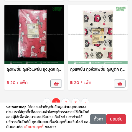
ถุงแฟชั่น ถุงหิ้วแฟชั่น ถุงบูติก ถุงบูติค ถุงแฟชั่นเจาะหู ลายพรีเมี่ยม 10*16 ซม. 1แพ็ค15ใบ tpf
ถุงแฟชั่น ถุงหิ้วแฟชั่น ถุงบูติก ถุงบูติค ถุงแฟชั่นเจาะหู ลายพรีเมี่ยม 8*12 ซม. 1แพ็ค10ใบ tpf
฿ 20 / แพ็ค
฿ 20 / แพ็ค
‹
1
2
3
›
Saitarnshop ให้ความสำคัญกับข้อมูลส่วนบุคคลของ
ท่าน เราใช้คุกกี้เพื่อความเข้าใจพฤติกรรมการใช้เว็บไซต์
ของผู้ใช้เพื่อพัฒนาและปรับปรุงเว็บไซต์ หากท่านใช้
ตั้งค่า
ยอมรับ
บริการเว็บไซต์นี้ คุณยินยอมที่จะรับคุกกี้บนเว็บไซต์ และ
ยินยอมต่อ
นโยบายคุกกี้
ของเรา
หน้าหลัก
หมวดหมู่
ตะกร้า
บัญชี