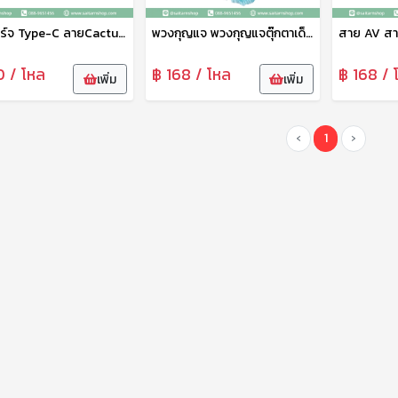
สายชาร์จ Type-C ลายCactus สายยาว1เมตร ไม่ขาดง่าย วัสดุคุณภาพเกรดพรีเมี่ยม ถ่ายโอนข้อมูลได้ สายชาร์จ Type-C Micro N-009
พวงกุญแจ พวงกุญแจตุ๊กตาเด็กทารกนอนหลับ จี้ตุ๊กตาขนปุย สุดน่ารักน่าอบอุ่น พวงกุญแจห้อยกระเป๋า สีหวาน คละสี No.945
0 / โหล
฿ 168 / โหล
฿ 168 / 
เพิ่ม
เพิ่ม
‹
1
›