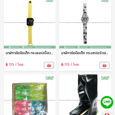
นาฬิกาข้อมือเด็ก ทรงแอปเปิ้ลวอช HY089-5 THY
นาฬิกาข้อมือเด็ก ทรงสปอร์ตลายทหาร HY089-8 THY
฿ 175 / โหล
฿ 175 / โหล