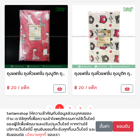
ถุงแฟชั่น ถุงหิ้วแฟชั่น ถุงบูติก ถุงบูติค ถุงแฟชั่นเจาะหู ลายพรีเมี่ยม 10*16 ซม. 1แพ็ค15ใบ tpf
ถุงแฟชั่น ถุงหิ้วแฟชั่น ถุงบูติก ถุงบูติค ถุงแฟชั่นเจาะหู ลายพรีเมี่ยม 8*12 ซม. 1แพ็ค10ใบ tpf
฿ 20 / แพ็ค
฿ 20 / แพ็ค
‹
1
2
3
›
Saitarnshop ให้ความสำคัญกับข้อมูลส่วนบุคคลของ
ท่าน เราใช้คุกกี้เพื่อความเข้าใจพฤติกรรมการใช้เว็บไซต์
ของผู้ใช้เพื่อพัฒนาและปรับปรุงเว็บไซต์ หากท่านใช้
ตั้งค่า
ยอมรับ
บริการเว็บไซต์นี้ คุณยินยอมที่จะรับคุกกี้บนเว็บไซต์ และ
ยินยอมต่อ
นโยบายคุกกี้
ของเรา
หน้าหลัก
หมวดหมู่
ตะกร้า
บัญชี