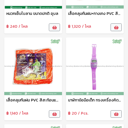
หมวกเย็บใบลาน ขนาดปกติ อุบล
เสื้อคลุมกันฝน+กางเกง PVC สีสะท้อนแสง B-84007 Bigbee
฿ 240 / โหล
฿ 1,320 / โหล
เสื้อคลุมกันฝน PVC สีสะท้อนแสง B-84006 Bigbee
นาฬิกาข้อมือเด็ก ทรงเครื่องคิดเลข HY089-7 THY
฿ 1,140 / โหล
฿ 20 / Pcs.