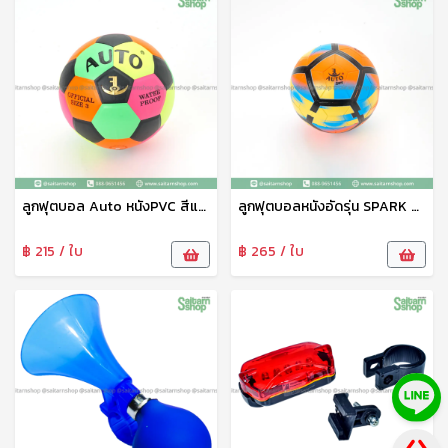
ลูกฟุตบอล Auto หนังPVC สีแฟนซี สำหรับเด็ก No.3
ลูกฟุตบอลหนังอัดรุ่น SPARK AUTO Sport No.5 สีสะท้อนแสง
฿ 215 / ใบ
฿ 265 / ใบ