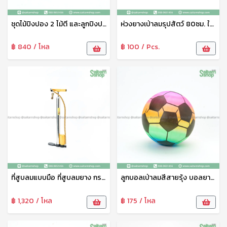
ชุดไม้ปิงปอง 2 ไม้ตี และลูกปิงปอง 3 ลูก พร้อมกระเป๋า No.15129 TL
ห่วงยางเป่าลมรุปสัตว์ 80ซม. ใหญ่
฿ 840 / โหล
฿ 100 / Pcs.
ที่สูบลมแบบมือ ที่สูบลมยาง กระบอกสูบลม TL-16128 ตราTL สดวก ไม่ยุ่งยาก
ลูกบอลเป่าลมสีสายรุ้ง บอลยางเด้งดิ๋ง ของเล่นลูกบอลลม No.03440
฿ 1,320 / โหล
฿ 175 / โหล