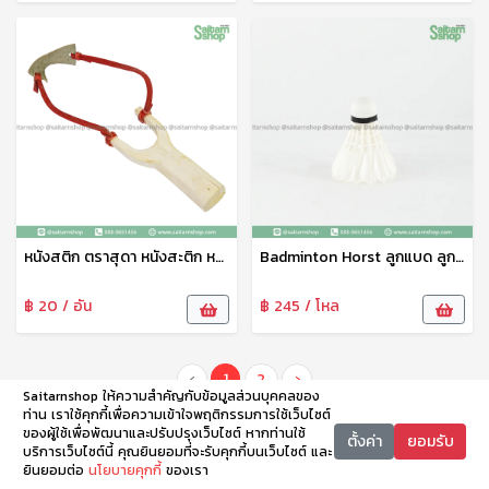
หนังสติก ตราสุดา หนังสะติก หนังกะติก ทำจากไม้ ตัวหนังทำจากยางพาราอย่างดี แข็งแรง ทนทาน
Badminton Horst ลูกแบด ลูกแบดมินตั้น ลูกขนไก่ 1หลอด12ลูก ตราม้า
฿ 20 / อัน
฿ 245 / โหล
‹
1
2
›
Saitarnshop ให้ความสำคัญกับข้อมูลส่วนบุคคลของ
ท่าน เราใช้คุกกี้เพื่อความเข้าใจพฤติกรรมการใช้เว็บไซต์
ของผู้ใช้เพื่อพัฒนาและปรับปรุงเว็บไซต์ หากท่านใช้
ตั้งค่า
ยอมรับ
บริการเว็บไซต์นี้ คุณยินยอมที่จะรับคุกกี้บนเว็บไซต์ และ
ยินยอมต่อ
นโยบายคุกกี้
ของเรา
หน้าหลัก
หมวดหมู่
ตะกร้า
บัญชี