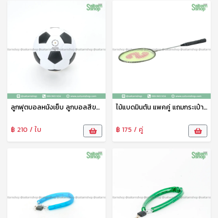
ลูกฟุตบอลหนังเย็บ ลูกบอลสีขาว-ดำ No.3 ยงเจริญ
ไม้แบดมินตัน แพคคู่ แถมกระเป๋าใส่ไม้แบด ตรายงเจริญ
฿ 210 / ใบ
฿ 175 / คู่