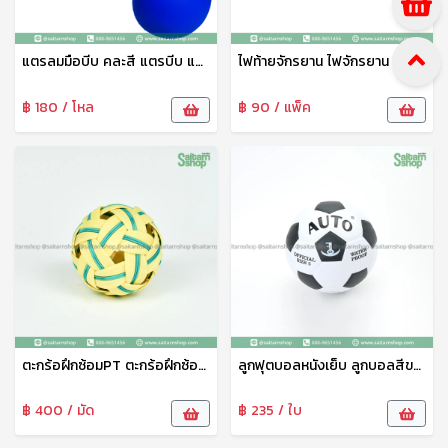
แตรลมมือบีบ คละสี แตรบีบ แตรลม แตรขายของ แตรจักรยานเด็ก แตรพลาสติกเนื้อดี ทนทาน
ไฟท้ายจักรยาน ไฟจักรยาน Bicycle warning light ไฟท้ายLED ไฟท้ายจักรยานLED กระพริบ กันน้ำ ทนทาน
฿ 180 / โหล
฿ 90 / แพ็ค
ตะกร้อฝึกซ้อมPT ตะกร้อฝึกซ้อมสีเขียว-เหลือง เซปักตะกร้อ
ลูกฟุตบอลหนังเย็บ ลูกบอลสีขาว-ดำ No.5 ยงเจริญ
฿ 400 / มัด
฿ 235 / ใบ