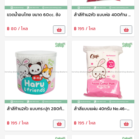
ขวดน้ำอบไทย ขนาด 60cc. ซ้ง
สำลีก้าน2หัว แบบห่อ 400ก้าน Haru
฿ 80 / โหล
฿ 195 / โหล
สำลีก้าน2หัว แบบกระปุก 280ก้าน Haru
สำลีแบบแผ่น 40กรัม No.46-001-12 ฮารุ-เชอรี่
฿ 195 / โหล
฿ 195 / โหล