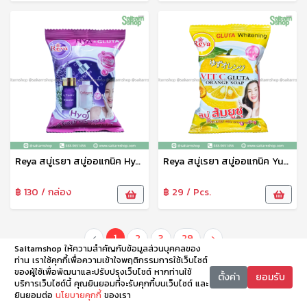
Reya สบู่เรยา สบู่ออแกนิค Hyaluron Gluta Soap สูตรไฮยาลูรอน กลูต้า 70 g
Reya สบู่เรยา สบู่ออแกนิค Yusu Vit C Gluta Orange Soap สูตรส้มยูซุ วิตซี&กลูต้า 70 g
฿ 130 / กล่อง
฿ 29 / Pcs.
‹
1
2
3
29
›
Saitarnshop ให้ความสำคัญกับข้อมูลส่วนบุคคลของ
ท่าน เราใช้คุกกี้เพื่อความเข้าใจพฤติกรรมการใช้เว็บไซต์
ของผู้ใช้เพื่อพัฒนาและปรับปรุงเว็บไซต์ หากท่านใช้
ตั้งค่า
ยอมรับ
บริการเว็บไซต์นี้ คุณยินยอมที่จะรับคุกกี้บนเว็บไซต์ และ
ยินยอมต่อ
นโยบายคุกกี้
ของเรา
หน้าหลัก
หมวดหมู่
ตะกร้า
บัญชี