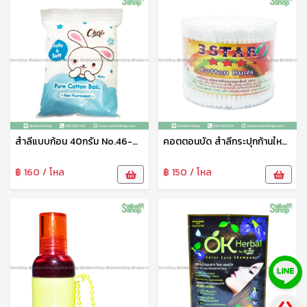
สำลีแบบก้อน 40กรัม No.46-001-13
คอตตอนบัด สำลีกระปุกก้านใหญ่ 3 star สำลีปั่นหูหัว2แบบ หัวกลม cotton swab สำลีก้าน cotton bud ไม้แคะหู สะอาด นุ่มนวล แข็งแรง
฿ 160 / โหล
฿ 150 / โหล