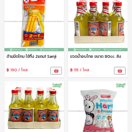
ด้ามมีดโกน ใช้ทิ้ง 2แถม1 Sanji
ขวดน้ำอบไทย ขนาด 80cc. ซ้ง
฿ 190 / โหล
฿ 115 / โหล