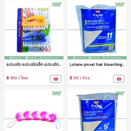
แปรงขัด แปรงขัดเล็ก แปรงขัดเล็บ แปรงทำความสะอาดแปรงขัดอเนกประสงค์ 1แพ็ค2ชิ้น คละสี
Lolane pixxel hair bleaching ผงฟอกสีผม ผงกัดสีผม โลแลน สูตร Gentle Lift 11+
฿ 180 / โหล
฿ 50 / Pcs.