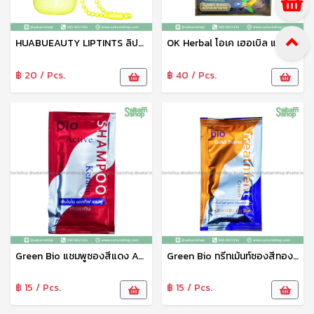
HUABUEAUTY LIPTINTS ลิปทินท์ ลิปสติก ลิปทินท์เคลือบริมฝีปาก คละสี
OK Herbal โอเค เฮอเบิล แชมพูปิดผมขาว แชมพูสระดำ แชมพูเปลี่ยนสีผม (สีน้ำตาลประกายทอง) 30 มล.
฿ 20 / Pcs.
฿ 40 / Pcs.
Green Bio แชมพูซองสีแดง Active Shampoo Keratin เคราติน
Green Bio ทรีทเม้นท์ซองสีทอง Green bio Gold Super Treatment Cream
฿ 15 / Pcs.
฿ 15 / Pcs.