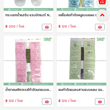
กระบอกน้ำแอริน แรบบิทแบร์ No.019 800มล. เบสกลาส
เหยื่อล่อกำจัดหนูแบบแผง ขนาด 25กรัม SP
฿ 200 / โหล
฿ 120 / โหล
น้ำตาลมหัศจรรย์กำจัดมดแบบแผง ขนาด 20กรัม SP
ผงกำจัดแมลงสาบแบบแผง ขนาด 20กรัม SP
฿ 120 / โหล
฿ 120 / โหล