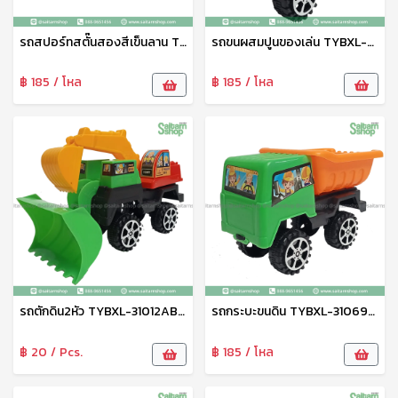
รถสปอร์ทสตั๊นสองสีเข็นลาน TYBL-50512 Zonertoy
รถขนผสมปูนของเล่น TYBXL-31014ABCD Zonertoy
฿ 185 / โหล
฿ 185 / โหล
รถตักดิน2หัว TYBXL-31012ABCD Zonertoy
รถกระบะขนดิน TYBXL-31069ABC
฿ 20 / Pcs.
฿ 185 / โหล