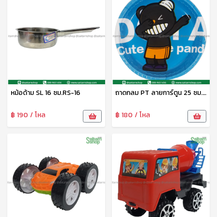
หม้อด้าม SL 16 ซม.RS-16
ถาดกลม PT ลายการ์ตูน 25 ซม. DM-1124005 Zonertoy
฿ 190 / โหล
฿ 180 / โหล