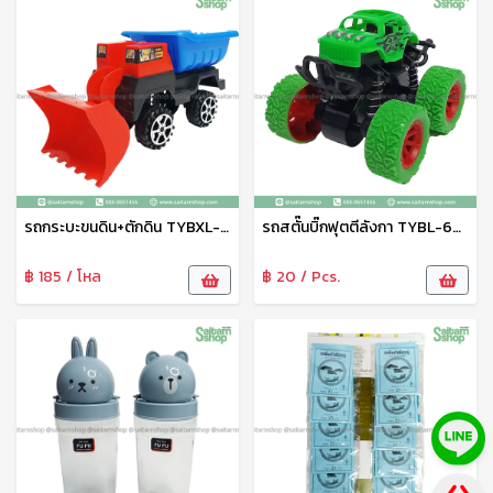
รถกระบะขนดิน+ตักดิน TYBXL-31006ABC
รถสตั๊นบิ๊กฟุตตีลังกา TYBL-666-1
฿ 185 / โหล
฿ 20 / Pcs.