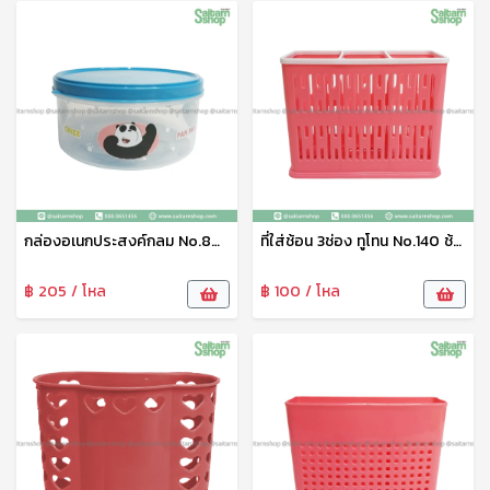
กล่องอเนกประสงค์กลม No.800-V9 ลาย We Bare Bears เบสกลาส
ที่ใส่ช้อน 3ช่อง ทูโทน No.140 ช้าง
฿ 205 / โหล
฿ 100 / โหล