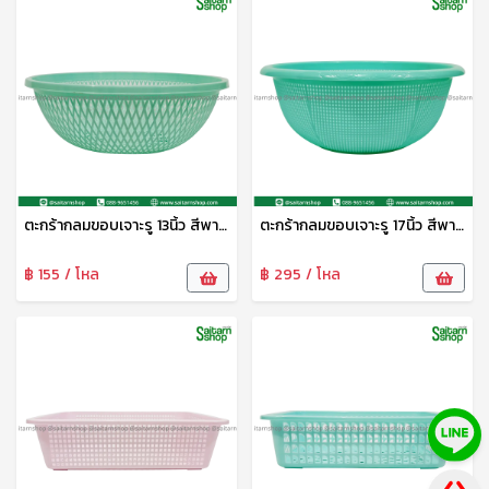
ตะกร้ากลมขอบเจาะรู 13นิ้ว สีพาสเทล S-0086 SiP
ตะกร้ากลมขอบเจาะรู 17นิ้ว สีพาสเทล S-0088 SIP
฿ 155 / โหล
฿ 295 / โหล