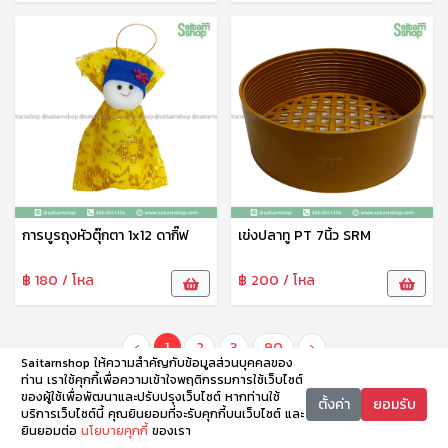
การบูรถุงหัวตุ๊กตา 1x12 ดากิ๊ฟ
เข่งปลาทู PT 7นิ้ว SRM
฿ 180 / โหล
฿ 200 / โหล
‹
1
2
3
90
›
Saitarnshop ให้ความสำคัญกับข้อมูลส่วนบุคคลของ
ท่าน เราใช้คุกกี้เพื่อความเข้าใจพฤติกรรมการใช้เว็บไซต์
ของผู้ใช้เพื่อพัฒนาและปรับปรุงเว็บไซต์ หากท่านใช้
ตั้งค่า
ยอมรับ
บริการเว็บไซต์นี้ คุณยินยอมที่จะรับคุกกี้บนเว็บไซต์ และ
ยินยอมต่อ
นโยบายคุกกี้
ของเรา
หน้าหลัก
หมวดหมู่
ตะกร้า
บัญชี