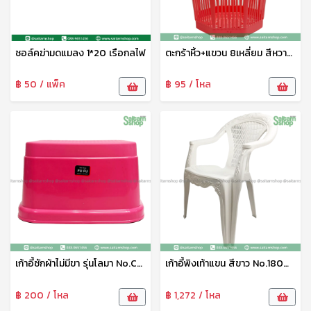
ชอล์คฆ่ามดแมลง 1*20 เรือกลไฟ
ตะกร้าหิ้ว+แขวน 8เหลี่ยม สีหวาน WN.5959 WN PT
฿ 50 / แพ็ค
฿ 95 / โหล
เก้าอี้ซักผ้าไม่มีขา รุ่นโลมา No.C-154-1 เบสกลาส
เก้าอี้พิงเท้าแขน สีขาว No.180W LK
฿ 200 / โหล
฿ 1,272 / โหล