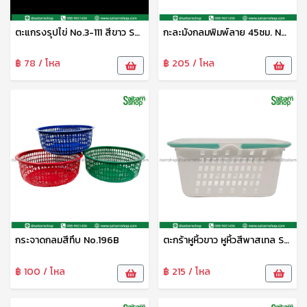
ตะแกรงรุปไข่ No.3-111 สีขาว SRT
กะละมังกลมพิมพ์ลาย 45ซม. No.45 สีทึบ เอมิกา
฿ 78 / โหล
฿ 205 / โหล
กระจาดกลมสีทึบ No.196B
ตะกร้าหูหิ้วขาว หูหิ้วสีพาสเทล S-0080 Sip
฿ 100 / โหล
฿ 215 / โหล