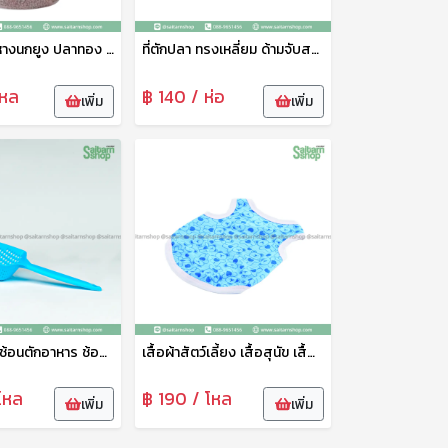
อาหารปลาหางนกยูง ปลาทอง ปลาคราฟ ปลาสวยงามทุกชนิด เกรดเอ น้ำไม่ขุ่น แถมฟรีกระปุกใส่อาหารปลา (เม็ดจิ๋ว)
ที่ตักปลา ทรงเหลี่ยม ด้ามจับสแตนเลส ขนาด 18*26ซม ที่ตักปลาเนื้อดี สวิงตักปลา ตาข่ายช้อนปลา ด้ามจับอย่างดี แข็งแรง ทนทาน N-293
โหล
฿ 140 / ห่อ
เพิ่ม
เพิ่ม
ที่ตักอาหาร ช้อนตักอาหาร ช้อนตักอาหารสัตว์เลี้ยง ที่ตักน้ำแข็งพลาสติก ช้อนตักอเนกประสงค์ PT
เสื้อผ้าสัตว์เลี้ยง เสื้อสุนัข เสื้อแมว สกรีนลายน่ารัก No.6-100
โหล
฿ 190 / โหล
เพิ่ม
เพิ่ม