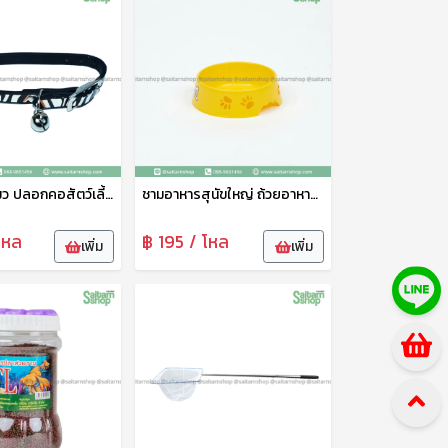
ปลอกคอแมว ปลอกคอสัตว์เลี้ยง ปลอกคอสุนัข ปรับขนาดได้ พร้อมกระดิ่ง 1แพ็ค4ชิ้น คละลาย 21521
ชามอาหารสุนัขใหญ่ ถ้วยอาหารสุนัข ที่ใส่อาหารหมา ที่ใส่อาหารสุนัข ลายน่ารัก AP
โหล
฿ 195 / โหล
เพิ่ม
เพิ่ม