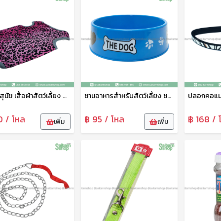
เสื้อผ้าสุนัข เสื้อผ้าสัตว์เลี้ยง ขนาดใหญ่ ชุดสัตว์เลี้ยง เสื้อผ้าสัตว์เลี้ยง เสื้อแมว สุนัข หมา ลายน่ารัก เจริญทรัพย์11
ชามอาหารสำหรับสัตว์เลี้ยง ชามข้าวหมาเล็ก ตราAP ชามอาหารสุนัข ชามข้าวแมว ชามข้าวสัตว์ ชามพลาสติกคุณภาพดี ปลอดภัย ทนทาน
0 / โหล
฿ 95 / โหล
฿ 168 / 
เพิ่ม
เพิ่ม