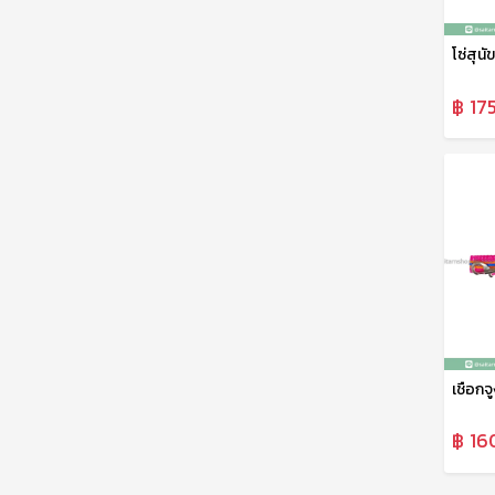
฿ 17
฿ 16