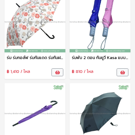
ร่ม ร่มกอล์ฟ ร่มกันแดด ร่มกันฝน ร่มกันแดด UV 28 นิ้ว ลายดอกไม้ ด้ามจับถนัดมือ No.28142-4-1 kasa
ร่มพับ 2 ตอน กันยูวี Kasa แบบกางมือ สีพื้น ร่มพกพา ร่มกันแดด ร่มกันUV พับเก็บได้ ขนาดกะทัดรัด พกพาสะดวก No.201
฿ 1,410 / โหล
฿ 810 / โหล