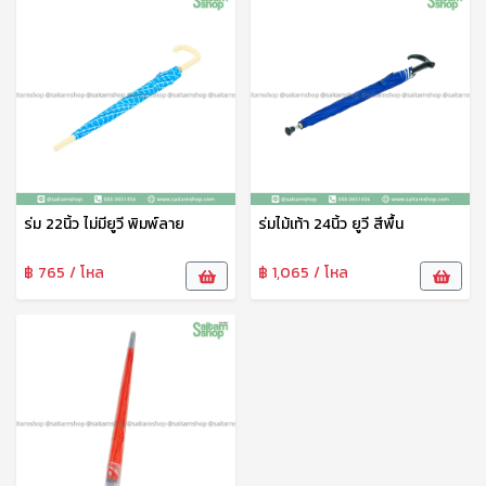
ร่ม 22นิ้ว ไม่มียูวี พิมพ์ลาย
ร่มไม้เท้า 24นิ้ว ยูวี สีพื้น
฿ 765 / โหล
฿ 1,065 / โหล