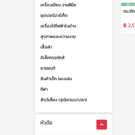
เครื่องเขียน งานฝีมือ
ซุปเปอร์มาร์เก็ต
฿ 2,
เครื่องใช้ไฟฟ้าในบ้าน
สุขภาพและความงาม
เสื้อผ้า
อิเล็กทรอนิกส์
ยานยนต์
สินค้าเด็ก ของเล่น
กีฬา
สัตว์เลี้ยง (สุนัข/แมว/ปลา)
หัวข้อ