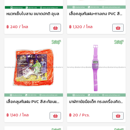
หมวกเย็บใบลาน ขนาดปกติ อุบล
เสื้อคลุมกันฝน+กางเกง PVC สีสะท้อนแสง B-84007 Bigbee
฿ 240 / โหล
฿ 1,320 / โหล
เสื้อคลุมกันฝน PVC สีสะท้อนแสง B-84006 Bigbee
นาฬิกาข้อมือเด็ก ทรงเครื่องคิดเลข HY089-7 THY
฿ 1,140 / โหล
฿ 20 / Pcs.