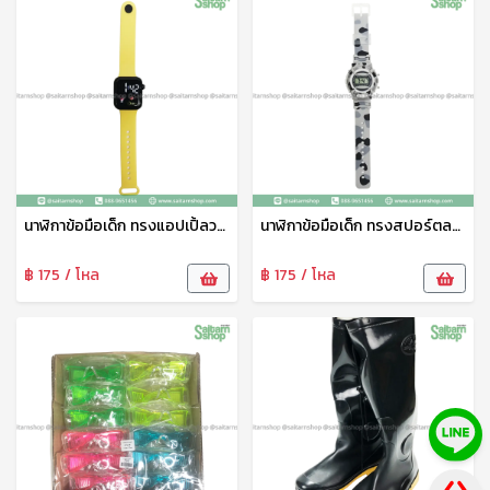
นาฬิกาข้อมือเด็ก ทรงแอปเปิ้ลวอช HY089-5 THY
นาฬิกาข้อมือเด็ก ทรงสปอร์ตลายทหาร HY089-8 THY
฿ 175 / โหล
฿ 175 / โหล