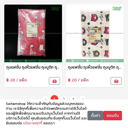
ถุงแฟชั่น ถุงหิ้วแฟชั่น ถุงบูติก ถุงบูติค ถุงแฟชั่นเจาะหู ลายพรีเมี่ยม 10*16 ซม. 1แพ็ค15ใบ tpf
ถุงแฟชั่น ถุงหิ้วแฟชั่น ถุงบูติก ถุงบูติค ถุงแฟชั่นเจาะหู ลายพรีเมี่ยม 8*12 ซม. 1แพ็ค10ใบ tpf
฿ 20 / แพ็ค
฿ 20 / แพ็ค
‹
1
2
3
›
Saitarnshop ให้ความสำคัญกับข้อมูลส่วนบุคคลของ
ท่าน เราใช้คุกกี้เพื่อความเข้าใจพฤติกรรมการใช้เว็บไซต์
ของผู้ใช้เพื่อพัฒนาและปรับปรุงเว็บไซต์ หากท่านใช้
ตั้งค่า
ยอมรับ
บริการเว็บไซต์นี้ คุณยินยอมที่จะรับคุกกี้บนเว็บไซต์ และ
ยินยอมต่อ
นโยบายคุกกี้
ของเรา
หน้าหลัก
หมวดหมู่
ตะกร้า
บัญชี