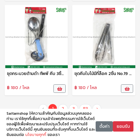
ชุดกระบวยด้ามดำ ทัพพี คีบ 3ชิ้น No.28 p&d
ชุดคีบใบไม้มีที่ล็อค 2ชิ้น No.19 p&d
฿ 180 / โหล
฿ 180 / โหล
‹
1
2
3
83
›
Saitarnshop ให้ความสำคัญกับข้อมูลส่วนบุคคลของ
ท่าน เราใช้คุกกี้เพื่อความเข้าใจพฤติกรรมการใช้เว็บไซต์
ของผู้ใช้เพื่อพัฒนาและปรับปรุงเว็บไซต์ หากท่านใช้
ตั้งค่า
ยอมรับ
บริการเว็บไซต์นี้ คุณยินยอมที่จะรับคุกกี้บนเว็บไซต์ และ
ยินยอมต่อ
นโยบายคุกกี้
ของเรา
หน้าหลัก
หมวดหมู่
ตะกร้า
บัญชี