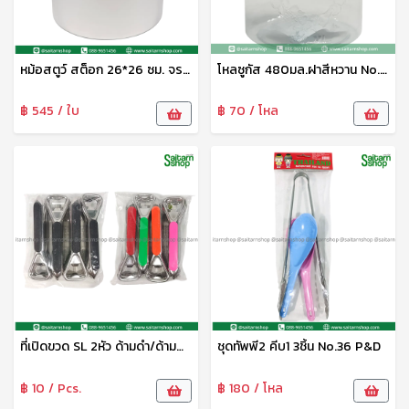
หม้อสตูว์ สต็อก 26*26 ซม. จระเข้
โหลซูกัส 480มล.ฝาสีหวาน No.049-S เบสกลาส
฿ 545 / ใบ
฿ 70 / โหล
ที่เปิดขวด SL 2หัว ด้ามดำ/ด้ามสี P&D
ชุดทัพพี2 คีบ1 3ชิ้น No.36 P&D
฿ 10 / Pcs.
฿ 180 / โหล