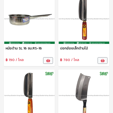
หม้อด้าม SL 16 ซม.RS-16
ปอกอ้อยเล็กด้ามไม้
฿ 190 / โหล
฿ 780 / โหล