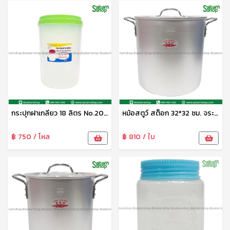
กระปุกฝาเกลียว 18 ลิตร No.20180 SRT
หม้อสตูว์ สต็อก 32*32 ซม. จระเข้
฿ 750 / โหล
฿ 810 / ใบ