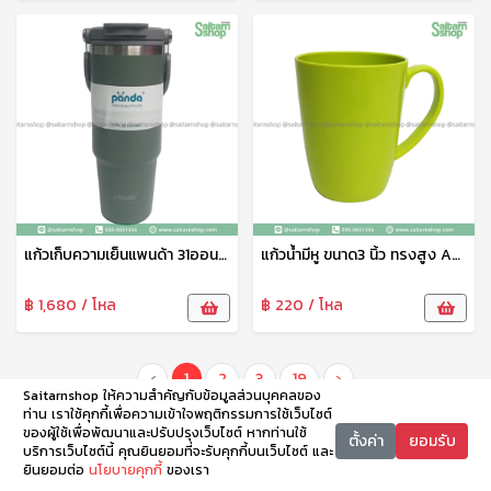
แก้วเก็บความเย็นแพนด้า 31ออนซ์ มีหูหิ้ว รุ่นT4 Panda
แก้วน้ำมีหู ขนาด3 นิ้ว ทรงสูง ABS AC2352-3
฿ 1,680 / โหล
฿ 220 / โหล
‹
1
2
3
19
›
Saitarnshop ให้ความสำคัญกับข้อมูลส่วนบุคคลของ
ท่าน เราใช้คุกกี้เพื่อความเข้าใจพฤติกรรมการใช้เว็บไซต์
ของผู้ใช้เพื่อพัฒนาและปรับปรุงเว็บไซต์ หากท่านใช้
ตั้งค่า
ยอมรับ
บริการเว็บไซต์นี้ คุณยินยอมที่จะรับคุกกี้บนเว็บไซต์ และ
ยินยอมต่อ
นโยบายคุกกี้
ของเรา
หน้าหลัก
หมวดหมู่
ตะกร้า
บัญชี