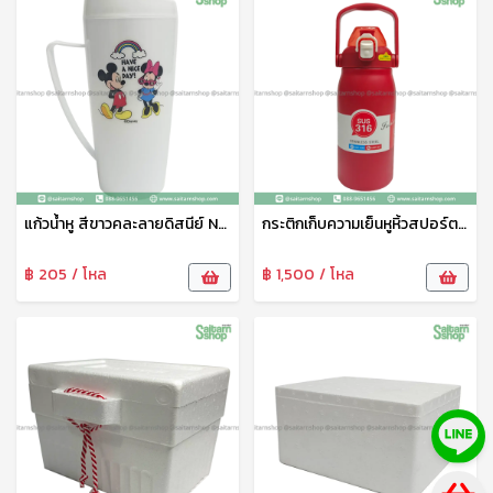
แก้วน้ำหู สีขาวคละลายดิสนีย์ No.09-02-DN เบสกลาส
กระติกเก็บความเย็นหูหิ้วสปอร์ต H62 SUS316 KTM
฿ 205 / โหล
฿ 1,500 / โหล