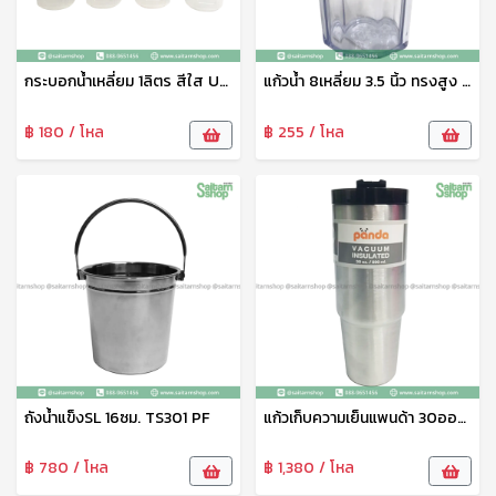
กระบอกน้ำเหลี่ยม 1ลิตร สีใส UT-6502/2 UNT
แก้วน้ำ 8เหลี่ยม 3.5 นิ้ว ทรงสูง ABS AC2733-3.5 ม้าทอง
฿ 180 / โหล
฿ 255 / โหล
ถังน้ำแข็งSL 16ซม. TS301 PF
แก้วเก็บความเย็นแพนด้า 30ออนซ์ รุ่นH30 Panda
฿ 780 / โหล
฿ 1,380 / โหล