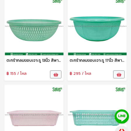
ตะกร้ากลมขอบเจาะรู 13นิ้ว สีพาสเทล S-0086 SiP
ตะกร้ากลมขอบเจาะรู 17นิ้ว สีพาสเทล S-0088 SIP
฿ 155 / โหล
฿ 295 / โหล