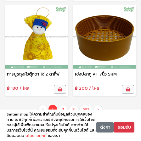
การบูรถุงหัวตุ๊กตา 1x12 ดากิ๊ฟ
เข่งปลาทู PT 7นิ้ว SRM
฿ 180 / โหล
฿ 200 / โหล
‹
1
2
3
90
›
Saitarnshop ให้ความสำคัญกับข้อมูลส่วนบุคคลของ
ท่าน เราใช้คุกกี้เพื่อความเข้าใจพฤติกรรมการใช้เว็บไซต์
ของผู้ใช้เพื่อพัฒนาและปรับปรุงเว็บไซต์ หากท่านใช้
ตั้งค่า
ยอมรับ
บริการเว็บไซต์นี้ คุณยินยอมที่จะรับคุกกี้บนเว็บไซต์ และ
ยินยอมต่อ
นโยบายคุกกี้
ของเรา
หน้าหลัก
หมวดหมู่
ตะกร้า
บัญชี