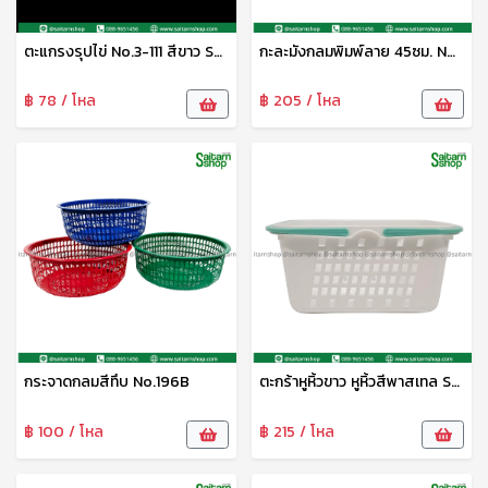
ตะแกรงรุปไข่ No.3-111 สีขาว SRT
กะละมังกลมพิมพ์ลาย 45ซม. No.45 สีทึบ เอมิกา
฿ 78 / โหล
฿ 205 / โหล
กระจาดกลมสีทึบ No.196B
ตะกร้าหูหิ้วขาว หูหิ้วสีพาสเทล S-0080 Sip
฿ 100 / โหล
฿ 215 / โหล