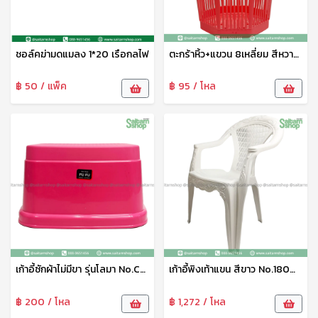
ชอล์คฆ่ามดแมลง 1*20 เรือกลไฟ
ตะกร้าหิ้ว+แขวน 8เหลี่ยม สีหวาน WN.5959 WN PT
฿ 50 / แพ็ค
฿ 95 / โหล
เก้าอี้ซักผ้าไม่มีขา รุ่นโลมา No.C-154-1 เบสกลาส
เก้าอี้พิงเท้าแขน สีขาว No.180W LK
฿ 200 / โหล
฿ 1,272 / โหล