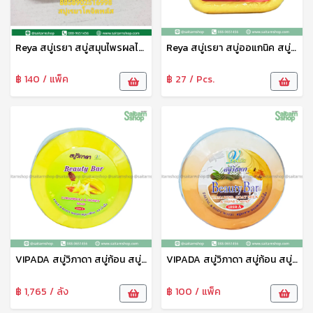
Reya สบู่เรยา สบู่สมุนไพรผลไม้ สบู่อาบน้ำ สูตรกลูต้าโคจิกพลัส 153 g
Reya สบู่เรยา สบู่ออแกนิค สบู่สมุนไพร สบู่ก้อน สบู่อาบน้ำ สูตรกระชาย โคจิค ไวท์1แพ็ค6ก้อน เรยา
฿ 140 / แพ็ค
฿ 27 / Pcs.
VIPADA สบู่วิภาดา สบู่ก้อน สบู่อาบน้ำ สบู่สมุนไพร สูตรมะเฟือง ผสมน้ำผึ้ง 130 กรัม วิภาดา
VIPADA สบู่วิภาดา สบู่ก้อน สบู่อาบน้ำ สบู่สมุนไพร สูตรมะขาม นมแพ ผสมผลไม้ 130 กรัม วิภาดา
฿ 1,765 / ลัง
฿ 100 / แพ็ค