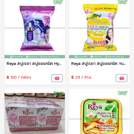
Reya สบู่เรยา สบู่ออแกนิค Hyaluron Gluta Soap สูตรไฮยาลูรอน กลูต้า 70 g
Reya สบู่เรยา สบู่ออแกนิค Yusu Vit C Gluta Orange Soap สูตรส้มยูซุ วิตซี&กลูต้า 70 g
฿ 130 / กล่อง
฿ 29 / Pcs.