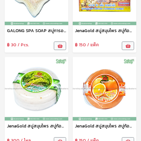
GALONG SPA SOAP สบู่การอง สบู่ตาข่าย สบู่สปามะขามสบู่ขัดผิวขาว 100 กรัม กาลอง
JenaGold สบู่สมุนไพร สบู่ก้อน สบู่อาบน้ำ สูตร มะขาม น้ำผึ้ง ทานาคา ตราดี๊ดี
฿ 30 / Pcs.
฿ 150 / แพ็ค
JenaGold สบู่สมุนไพร สบู่ก้อน สบู่อาบน้ำ สูตร น้ำนมจมูกข้าว ตราดี๊ดี
JenaGold สบู่สมุนไพร สบู่ก้อน สบู่อาบน้ำ สูตร ส้ม ทานาคา น้ำผึ้ง ตราดี๊ดี
฿ 300 / โหล
฿ 150 / แพ็ค