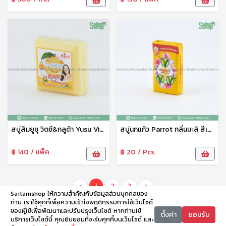
สบู่ส้มยูซุ วิตซี&กลูต้า Yusu Vit C Gluta Orange Soap 153 g เรยา
สบู่นกแก้ว Parrot กลิ่นมะลิ สีเหลือง 1แพ็ค5ก้อน พระยาไกร
฿ 140 / แพ็ค
฿ 20 / Pcs.
‹
1
2
3
›
Saitarnshop ให้ความสำคัญกับข้อมูลส่วนบุคคลของ
ท่าน เราใช้คุกกี้เพื่อความเข้าใจพฤติกรรมการใช้เว็บไซต์
ของผู้ใช้เพื่อพัฒนาและปรับปรุงเว็บไซต์ หากท่านใช้
ตั้งค่า
ยอมรับ
บริการเว็บไซต์นี้ คุณยินยอมที่จะรับคุกกี้บนเว็บไซต์ และ