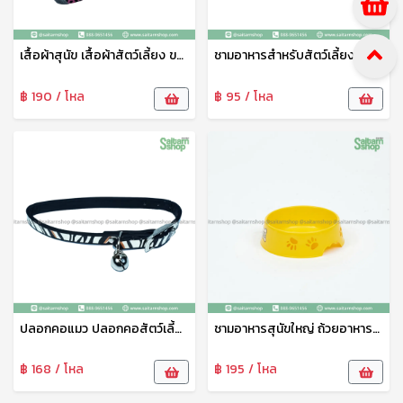
เสื้อผ้าสุนัข เสื้อผ้าสัตว์เลี้ยง ขนาดใหญ่ ชุดสัตว์เลี้ยง เสื้อผ้าสัตว์เลี้ยง เสื้อแมว สุนัข หมา ลายน่ารัก เจริญทรัพย์11
ชามอาหารสำหรับสัตว์เลี้ยง ชามข้าวหมาเล็ก ตราAP ชามอาหารสุนัข ชามข้าวแมว ชามข้าวสัตว์ ชามพลาสติกคุณภาพดี ปลอดภัย ทนทาน
฿ 190 / โหล
฿ 95 / โหล
ปลอกคอแมว ปลอกคอสัตว์เลี้ยง ปลอกคอสุนัข ปรับขนาดได้ พร้อมกระดิ่ง 1แพ็ค4ชิ้น คละลาย 21521
ชามอาหารสุนัขใหญ่ ถ้วยอาหารสุนัข ที่ใส่อาหารหมา ที่ใส่อาหารสุนัข ลายน่ารัก AP
฿ 168 / โหล
฿ 195 / โหล