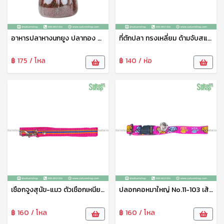
อาหารปลาหางนกยูง ปลาทอง ปลาคราฟ ปลาสวยงามทุกชนิด เกรดเอ น้ำไม่ขุ่น แถมฟรีกระปุกใส่อาหารปลา (เม็ดจิ๋ว)
ที่ตักปลา ทรงเหลี่ยม ด้ามจับสแตนเลส ขนาด 18*26ซม ที่ตักปลาเนื้อดี สวิงตักปลา ตาข่ายช้อนปลา ด้ามจับอย่างดี แข็งแรง ทนทาน N-293
฿ 175 / โหล
฿ 140 / ห่อ
เชือกจูงสุนัข-แมว ตัวเชือกเหนียว ไม่ขาดง่ายใช่ได้ยาวนาน No.11-104
ปลอกคอหมาใหญ่ No.11-103 เส้นใหญ่ไม่หลุดไม่ขาดง่าย
฿ 160 / โหล
฿ 160 / โหล