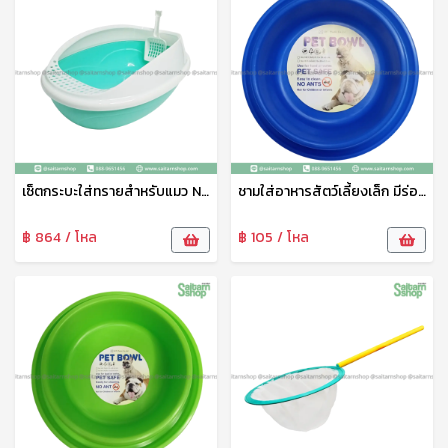
เซ็ตกระบะใส่ทรายสำหรับแมว No.1802 SRT
ชามใส่อาหารสัตว์เลี้ยงเล็ก มีร่องใส่น้ำกันมด No.1815 SRT
฿ 864 / โหล
฿ 105 / โหล