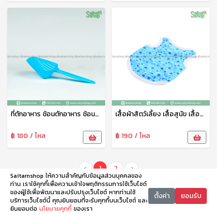
ที่ตักอาหาร ช้อนตักอาหาร ช้อนตักอาหารสัตว์เลี้ยง ที่ตักน้ำแข็งพลาสติก ช้อนตักอเนกประสงค์ PT
เสื้อผ้าสัตว์เลี้ยง เสื้อสุนัข เสื้อแมว สกรีนลายน่ารัก No.6-100
฿ 180 / โหล
฿ 190 / โหล
‹
1
2
›
Saitarnshop ให้ความสำคัญกับข้อมูลส่วนบุคคลของ
ท่าน เราใช้คุกกี้เพื่อความเข้าใจพฤติกรรมการใช้เว็บไซต์
ของผู้ใช้เพื่อพัฒนาและปรับปรุงเว็บไซต์ หากท่านใช้
ตั้งค่า
ยอมรับ
บริการเว็บไซต์นี้ คุณยินยอมที่จะรับคุกกี้บนเว็บไซต์ และ
ยินยอมต่อ
นโยบายคุกกี้
ของเรา
หน้าหลัก
หมวดหมู่
ตะกร้า
บัญชี