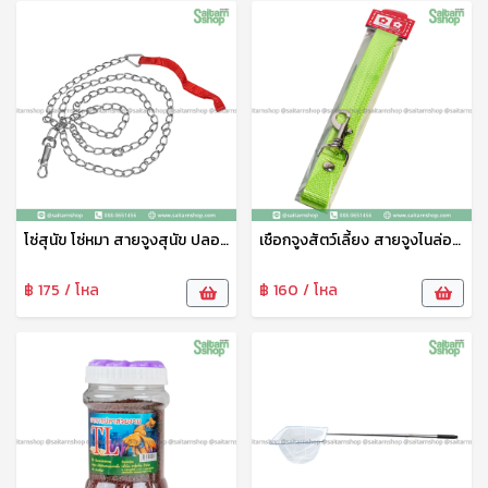
โซ่สุนัข โซ่หมา สายจูงสุนัข ปลอกคอสุนัข โซ่เหล็กบิด ปลอกคอหมา โซ่ล่ามสุนัข สายจูงหมา โซ่จูงหมา โซ่จูงสุนัข โซ่ No.03136
เชือกจูงสัตว์เลี้ยง สายจูงไนล่อน คละสี สายจูงสุนัขพันธุ์ใหญ่ คุณภาพดี เชือกหนานิ่ม ทนทาน ปลอดภัย
฿ 175 / โหล
฿ 160 / โหล