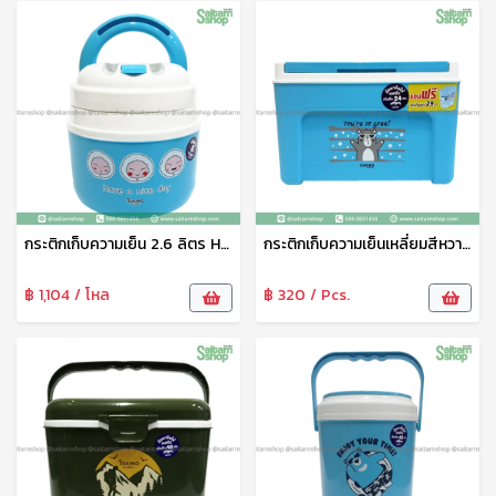
กระติกเก็บความเย็น 2.6 ลิตร HC260 1*24
กระติกเก็บความเย็นเหลี่ยมสีหวาน 13 ลิตร KC1300 *แถม*แก้ว 2ใบ 1*8 Eskimo
฿ 1,104 / โหล
฿ 320 / Pcs.