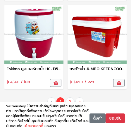
Eskimo คูลเลอร์กดน้ำ HC-1350V ขนาดความจุ 13.5 ลิตร มีก๊อก เปิด-ปิด BIG COOLER COOL มีฉนวนล็อคความเย็น พลาสติก Food Grade
กระติกน้ำ JUMBO KEEP&COOL KC-4200 กระติกน้ำล็อคความเย็น ขนาด 42 ลิตร มีฝาเปิด-ปิด แข็งแรง ทนทาน Eskimo
฿ 4,140 / โหล
฿ 1,490 / Pcs.
‹
1
2
›
Saitarnshop ให้ความสำคัญกับข้อมูลส่วนบุคคลของ
ท่าน เราใช้คุกกี้เพื่อความเข้าใจพฤติกรรมการใช้เว็บไซต์
ของผู้ใช้เพื่อพัฒนาและปรับปรุงเว็บไซต์ หากท่านใช้
ตั้งค่า
ยอมรับ
บริการเว็บไซต์นี้ คุณยินยอมที่จะรับคุกกี้บนเว็บไซต์ และ
ยินยอมต่อ
นโยบายคุกกี้
ของเรา
หน้าหลัก
หมวดหมู่
ตะกร้า
บัญชี