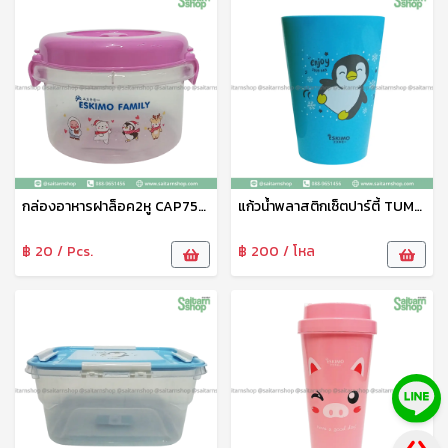
กล่องอาหารฝาล็อค2หู CAP750B Eskimo
แก้วน้ำพลาสติกเซ็ตปาร์ตี้ TUM9012S Eskimo
฿ 20 / Pcs.
฿ 200 / โหล