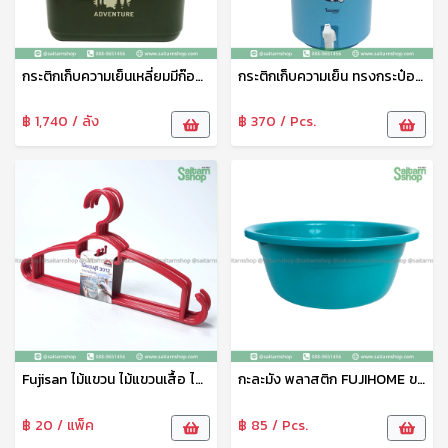
กระติกเก็บความเย็นเหลี่ยมมีก๊อก 18 ลิตร KC1800V 1*4 Eskimo
กระติกเก็บความเย็น ทรงกระป๋อง มีหัวก๊อก 11ลิตร HC1100V Eskimo
฿ 1,740 / ลัง
฿ 370 / Pcs.
Fujisan ไม้แขวน ไม้แขวนเสื้อ ไม้แขวนเสื้อผู้ใหญ่ ไม้แขวนเสื้อพลาสติก เกรดA คุณภาพดี แข็งแรง ทนทาน No.3012
กะละมัง พลาสติก FUJIHOME ขนาด 49 ซม. รุ่น BS-50 กะละมังพลาสติก กะละมังทรงกลม กะละมังใส่ของ Eskimo
฿ 20 / แพ็ค
฿ 85 / Pcs.