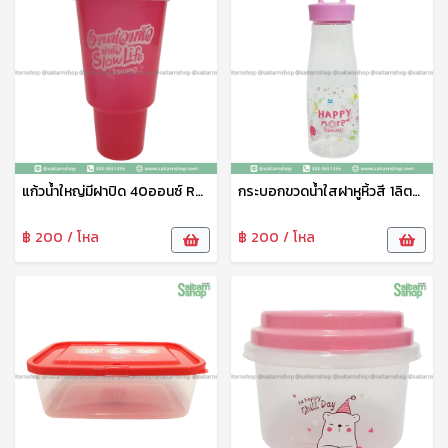
แก้วน้ำใหญ่มีฝาปิด 40ออนซ์ R40B Eskimo
กระบอกขวดน้ำใสฝาหูหิ้วสี 1ลิตร PET910H Eskimo
฿ 200 / โหล
฿ 200 / โหล