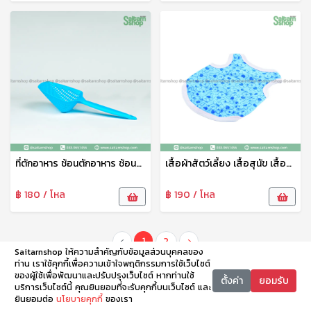
ที่ตักอาหาร ช้อนตักอาหาร ช้อนตักอาหารสัตว์เลี้ยง ที่ตักน้ำแข็งพลาสติก ช้อนตักอเนกประสงค์ PT
เสื้อผ้าสัตว์เลี้ยง เสื้อสุนัข เสื้อแมว สกรีนลายน่ารัก No.6-100
฿ 180 / โหล
฿ 190 / โหล
‹
1
2
›
Saitarnshop ให้ความสำคัญกับข้อมูลส่วนบุคคลของ
ท่าน เราใช้คุกกี้เพื่อความเข้าใจพฤติกรรมการใช้เว็บไซต์
ของผู้ใช้เพื่อพัฒนาและปรับปรุงเว็บไซต์ หากท่านใช้
ตั้งค่า
ยอมรับ
บริการเว็บไซต์นี้ คุณยินยอมที่จะรับคุกกี้บนเว็บไซต์ และ
ยินยอมต่อ
นโยบายคุกกี้
ของเรา
หน้าหลัก
หมวดหมู่
ตะกร้า
บัญชี