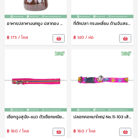
อาหารปลาหางนกยูง ปลาทอง ปลาคราฟ ปลาสวยงามทุกชนิด เกรดเอ น้ำไม่ขุ่น แถมฟรีกระปุกใส่อาหารปลา (เม็ดจิ๋ว)
ที่ตักปลา ทรงเหลี่ยม ด้ามจับสแตนเลส ขนาด 18*26ซม ที่ตักปลาเนื้อดี สวิงตักปลา ตาข่ายช้อนปลา ด้ามจับอย่างดี แข็งแรง ทนทาน N-293
฿ 175 / โหล
฿ 140 / ห่อ
เชือกจูงสุนัข-แมว ตัวเชือกเหนียว ไม่ขาดง่ายใช่ได้ยาวนาน No.11-104
ปลอกคอหมาใหญ่ No.11-103 เส้นใหญ่ไม่หลุดไม่ขาดง่าย
฿ 160 / โหล
฿ 160 / โหล