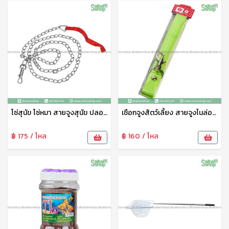
โซ่สุนัข โซ่หมา สายจูงสุนัข ปลอกคอสุนัข โซ่เหล็กบิด ปลอกคอหมา โซ่ล่ามสุนัข สายจูงหมา โซ่จูงหมา โซ่จูงสุนัข โซ่ No.03136
เชือกจูงสัตว์เลี้ยง สายจูงไนล่อน คละสี สายจูงสุนัขพันธุ์ใหญ่ คุณภาพดี เชือกหนานิ่ม ทนทาน ปลอดภัย
฿ 175 / โหล
฿ 160 / โหล