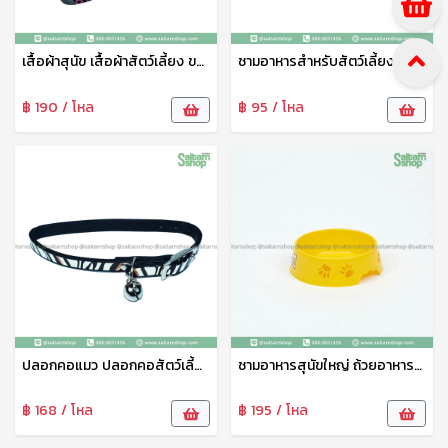
เสื้อผ้าสุนัข เสื้อผ้าสัตว์เลี้ยง ขนาดใหญ่ ชุดสัตว์เลี้ยง เสื้อผ้าสัตว์เลี้ยง เสื้อแมว สุนัข หมา ลายน่ารัก เจริญทรัพย์11
ชามอาหารสำหรับสัตว์เลี้ยง ชามข้าวหมาเล็ก ตราAP ชามอาหารสุนัข ชามข้าวแมว ชามข้าวสัตว์ ชามพลาสติกคุณภาพดี ปลอดภัย ทนทาน
฿ 190 / โหล
฿ 95 / โหล
ปลอกคอแมว ปลอกคอสัตว์เลี้ยง ปลอกคอสุนัข ปรับขนาดได้ พร้อมกระดิ่ง 1แพ็ค4ชิ้น คละลาย 21521
ชามอาหารสุนัขใหญ่ ถ้วยอาหารสุนัข ที่ใส่อาหารหมา ที่ใส่อาหารสุนัข ลายน่ารัก AP
฿ 168 / โหล
฿ 195 / โหล