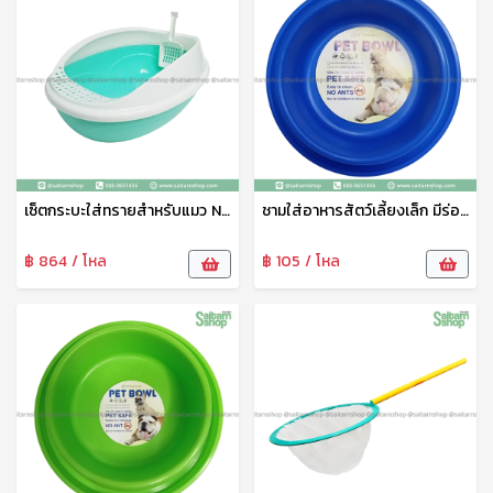
เซ็ตกระบะใส่ทรายสำหรับแมว No.1802 SRT
ชามใส่อาหารสัตว์เลี้ยงเล็ก มีร่องใส่น้ำกันมด No.1815 SRT
฿ 864 / โหล
฿ 105 / โหล