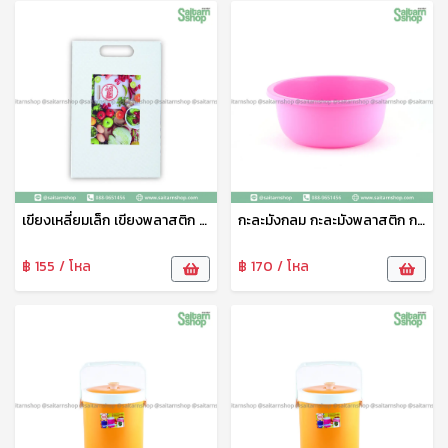
เขียงเหลี่ยมเล็ก เขียงพลาสติก เขียงรองหั่น อเนกประสงค์ มีหู สีขาว No.169 VR
กะละมังกลม กะละมังพลาสติก กะละมังซักผ้า อเนกประสงค์ สีหวาน 6L No.158AB VR
฿ 155 / โหล
฿ 170 / โหล