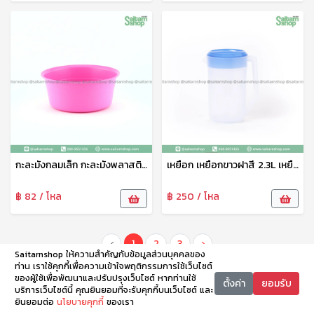
กะละมังกลมเล็ก กะละมังพลาสติก กะละมังซักผ้า อเนกประสงค์ สีหวาน 3L No.208 VR
เหยือก เหยือกขาวฝาสี 2.3L เหยือกน้ำ เหยือกน้ำพลาสติก เหยือกอเนกประสงค์ No.184 VR
฿ 82 / โหล
฿ 250 / โหล
‹
1
2
3
›
Saitarnshop ให้ความสำคัญกับข้อมูลส่วนบุคคลของ
ท่าน เราใช้คุกกี้เพื่อความเข้าใจพฤติกรรมการใช้เว็บไซต์
ของผู้ใช้เพื่อพัฒนาและปรับปรุงเว็บไซต์ หากท่านใช้
ตั้งค่า
ยอมรับ
บริการเว็บไซต์นี้ คุณยินยอมที่จะรับคุกกี้บนเว็บไซต์ และ
ยินยอมต่อ
นโยบายคุกกี้
ของเรา
หน้าหลัก
หมวดหมู่
ตะกร้า
บัญชี