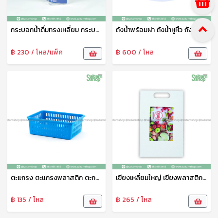
กระบอกน้ำดื่มทรงเหลี่ยม ​กระบอกน้ำแช่ตู้เย็น กระบอกน้ำพลาสติกใส ฝาคละสี 1แพ็ค3ใบ 1.5ลิตร No.148/3 VR
ถังน้ำพร้อมฝา ถังน้ำหูหิ้ว ถังอาบน้ำ ถังพลาสติกขาว ถังอเนกประสงค์ หูหิ้วคละสี 3.5K 13.2L No.307 VR
฿ 230 / โหล/แพ็ค
฿ 600 / โหล
ตะแกรง ตะแกรงพลาสติก ตะกร้าใส่ของ ทรงสี่เหลี่ยมผืนผ้า No.182AB VR
เขียงเหลี่ยมใหญ่ เขียงพลาสติก เขียงรองหั่น อเนกประสงค์ มีหู สีขาว No.167 VR
฿ 135 / โหล
฿ 265 / โหล