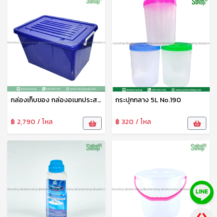
กล่องเก็บของ กล่องอเนกประสงค์ ลังพลาสติกมีล้อ ฝาล็อค 100L No.303B VR
กระปุกกลาง 5L No.190
฿ 2,790 / โหล
฿ 320 / โหล