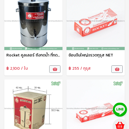
Rocket คูลเลอร์ ถังกดน้ำ ที่กดน้ำ คูลเลอร์น้ำ คูลเลอร์สแตนเลส 34 ซม. ตราจรวด
ช้อนจีนใหญ่จรวดกุรุส NET
฿ 2,100 / ใบ
฿ 255 / กุรุส