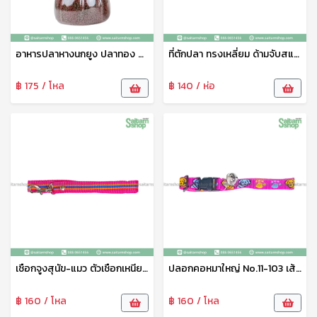
อาหารปลาหางนกยูง ปลาทอง ปลาคราฟ ปลาสวยงามทุกชนิด เกรดเอ น้ำไม่ขุ่น แถมฟรีกระปุกใส่อาหารปลา (เม็ดจิ๋ว)
ที่ตักปลา ทรงเหลี่ยม ด้ามจับสแตนเลส ขนาด 18*26ซม ที่ตักปลาเนื้อดี สวิงตักปลา ตาข่ายช้อนปลา ด้ามจับอย่างดี แข็งแรง ทนทาน N-293
฿ 175 / โหล
฿ 140 / ห่อ
เชือกจูงสุนัข-แมว ตัวเชือกเหนียว ไม่ขาดง่ายใช่ได้ยาวนาน No.11-104
ปลอกคอหมาใหญ่ No.11-103 เส้นใหญ่ไม่หลุดไม่ขาดง่าย
฿ 160 / โหล
฿ 160 / โหล