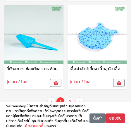
ที่ตักอาหาร ช้อนตักอาหาร ช้อนตักอาหารสัตว์เลี้ยง ที่ตักน้ำแข็งพลาสติก ช้อนตักอเนกประสงค์ PT
เสื้อผ้าสัตว์เลี้ยง เสื้อสุนัข เสื้อแมว สกรีนลายน่ารัก No.6-100
฿ 180 / โหล
฿ 190 / โหล
‹
1
2
›
Saitarnshop ให้ความสำคัญกับข้อมูลส่วนบุคคลของ
ท่าน เราใช้คุกกี้เพื่อความเข้าใจพฤติกรรมการใช้เว็บไซต์
ของผู้ใช้เพื่อพัฒนาและปรับปรุงเว็บไซต์ หากท่านใช้
ตั้งค่า
ยอมรับ
บริการเว็บไซต์นี้ คุณยินยอมที่จะรับคุกกี้บนเว็บไซต์ และ
ยินยอมต่อ
นโยบายคุกกี้
ของเรา
หน้าหลัก
หมวดหมู่
ตะกร้า
บัญชี