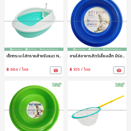
เซ็ตกระบะใส่ทรายสำหรับแมว No.1802 SRT
ชามใส่อาหารสัตว์เลี้ยงเล็ก มีร่องใส่น้ำกันมด No.1815 SRT
฿ 864 / โหล
฿ 105 / โหล