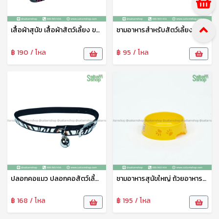
เสื้อผ้าสุนัข เสื้อผ้าสัตว์เลี้ยง ขนาดใหญ่ ชุดสัตว์เลี้ยง เสื้อผ้าสัตว์เลี้ยง เสื้อแมว สุนัข หมา ลายน่ารัก เจริญทรัพย์11
ชามอาหารสำหรับสัตว์เลี้ยง ชามข้าวหมาเล็ก ตราAP ชามอาหารสุนัข ชามข้าวแมว ชามข้าวสัตว์ ชามพลาสติกคุณภาพดี ปลอดภัย ทนทาน
฿ 190 / โหล
฿ 95 / โหล
ปลอกคอแมว ปลอกคอสัตว์เลี้ยง ปลอกคอสุนัข ปรับขนาดได้ พร้อมกระดิ่ง 1แพ็ค4ชิ้น คละลาย 21521
ชามอาหารสุนัขใหญ่ ถ้วยอาหารสุนัข ที่ใส่อาหารหมา ที่ใส่อาหารสุนัข ลายน่ารัก AP
฿ 168 / โหล
฿ 195 / โหล