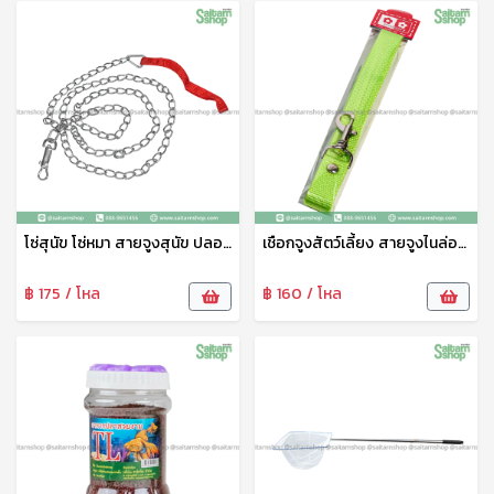
โซ่สุนัข โซ่หมา สายจูงสุนัข ปลอกคอสุนัข โซ่เหล็กบิด ปลอกคอหมา โซ่ล่ามสุนัข สายจูงหมา โซ่จูงหมา โซ่จูงสุนัข โซ่ No.03136
เชือกจูงสัตว์เลี้ยง สายจูงไนล่อน คละสี สายจูงสุนัขพันธุ์ใหญ่ คุณภาพดี เชือกหนานิ่ม ทนทาน ปลอดภัย
฿ 175 / โหล
฿ 160 / โหล