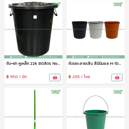
ถัง+ฝา หูเหล็ก 22k 80ลิตร No.714B LK
ถังขยะลายเส้น สีมินิมอล H-109 JT
฿ 950 / มัด
฿ 205 / โหล