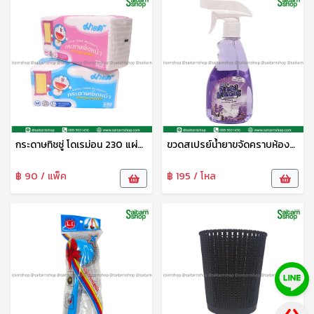
กระดาษทิชชู่ โดเรม่อน 230 แผ่น ซอฟท์แพ็ค มายด์
ขวดสเปรย์น้ำยาขจัดคราบห้องน้ำ 480มล. เมดเมจิก
฿ 90 / แพ็ค
฿ 195 / โหล