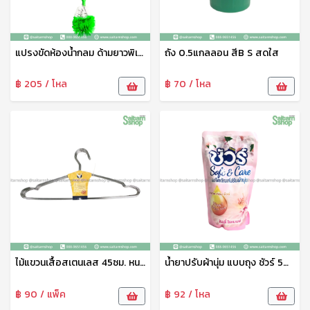
แปรงขัดห้องน้ำกลม ด้ามยาวพิเศษ No.TB17 Sunbrand
ถัง 0.5แกลลอน สีB S สดใส
฿ 205 / โหล
฿ 70 / โหล
ไม้แขวนเสื้อสเตนเลส 45ซม. หนา รว
น้ำยาปรับผ้านุ่ม แบบถุง ชัวร์ 500มล.กลิ่นลิลลี่ โรแมนซ์ Sure
฿ 90 / แพ็ค
฿ 92 / โหล