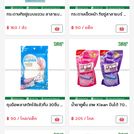
กระดาษทิชชู่แบบแขวน ลาลาแบร์ 1300แผ่น KUMU
กระดาษเช็ดหน้า ทิชชู่ลาลาแบร์ 336แผ่น KUMA
฿ 160 / ลัง
฿ 90 / แพ็ค
ถุงมือพลาสติกใช้แล้วทิ้ง 30ชิ้น แม่ค้า
น้ำยาถูพื้น เทพ Klean ปิ่นโต้ 700มล.
฿ 90 / โหล/แพ็ค
฿ 205 / โหล