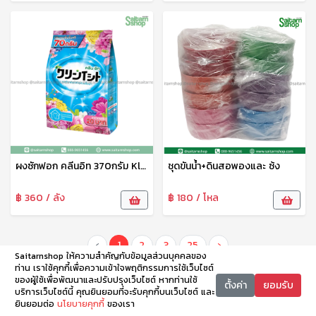
ผงซักฟอก คลีนอิท 370กรัม Kleen-it
ชุดขันน้ำ+ดินสอพองและ ซ้ง
฿ 360 / ลัง
฿ 180 / โหล
‹
1
2
3
25
›
Saitarnshop ให้ความสำคัญกับข้อมูลส่วนบุคคลของ
ท่าน เราใช้คุกกี้เพื่อความเข้าใจพฤติกรรมการใช้เว็บไซต์
ของผู้ใช้เพื่อพัฒนาและปรับปรุงเว็บไซต์ หากท่านใช้
ตั้งค่า
ยอมรับ
บริการเว็บไซต์นี้ คุณยินยอมที่จะรับคุกกี้บนเว็บไซต์ และ
ยินยอมต่อ
นโยบายคุกกี้
ของเรา
หน้าหลัก
หมวดหมู่
ตะกร้า
บัญชี