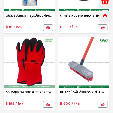
ไม้ฝอยขัดกระทะ รุ่นเปลี่ยนฝอยได้ L.I.
ตะกร้ากลมขยะลายหวาย สีดำ S-0032B SIP
฿ 10 / Pcs.
฿ 195 / โหล
ถุงมือชุบยาง 380# Shenzhiyishou
แปรงถูขัดพื้นด้ามยาว 2 สี Ankor Zave สมอ
฿ 168 / โหล
฿ 600 / โหล