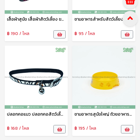
เสื้อผ้าสุนัข เสื้อผ้าสัตว์เลี้ยง ขนาดใหญ่ ชุดสัตว์เลี้ยง เสื้อผ้าสัตว์เลี้ยง เสื้อแมว สุนัข หมา ลายน่ารัก เจริญทรัพย์11
ชามอาหารสำหรับสัตว์เลี้ยง ชามข้าวหมาเล็ก ตราAP ชามอาหารสุนัข ชามข้าวแมว ชามข้าวสัตว์ ชามพลาสติกคุณภาพดี ปลอดภัย ทนทาน
฿ 190 / โหล
฿ 95 / โหล
ปลอกคอแมว ปลอกคอสัตว์เลี้ยง ปลอกคอสุนัข ปรับขนาดได้ พร้อมกระดิ่ง 1แพ็ค4ชิ้น คละลาย 21521
ชามอาหารสุนัขใหญ่ ถ้วยอาหารสุนัข ที่ใส่อาหารหมา ที่ใส่อาหารสุนัข ลายน่ารัก AP
฿ 168 / โหล
฿ 195 / โหล