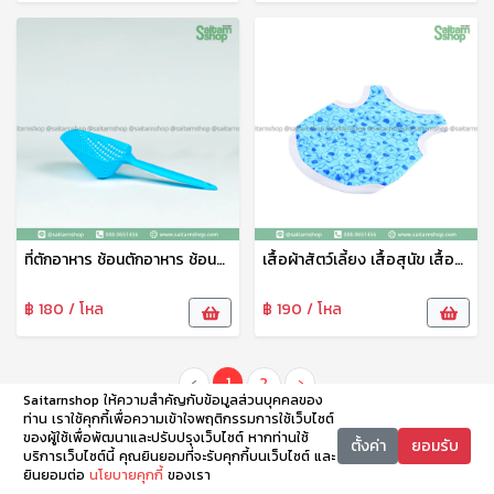
ที่ตักอาหาร ช้อนตักอาหาร ช้อนตักอาหารสัตว์เลี้ยง ที่ตักน้ำแข็งพลาสติก ช้อนตักอเนกประสงค์ PT
เสื้อผ้าสัตว์เลี้ยง เสื้อสุนัข เสื้อแมว สกรีนลายน่ารัก No.6-100
฿ 180 / โหล
฿ 190 / โหล
‹
1
2
›
Saitarnshop ให้ความสำคัญกับข้อมูลส่วนบุคคลของ
ท่าน เราใช้คุกกี้เพื่อความเข้าใจพฤติกรรมการใช้เว็บไซต์
ของผู้ใช้เพื่อพัฒนาและปรับปรุงเว็บไซต์ หากท่านใช้
ตั้งค่า
ยอมรับ
บริการเว็บไซต์นี้ คุณยินยอมที่จะรับคุกกี้บนเว็บไซต์ และ
ยินยอมต่อ
นโยบายคุกกี้
ของเรา
หน้าหลัก
หมวดหมู่
ตะกร้า
บัญชี