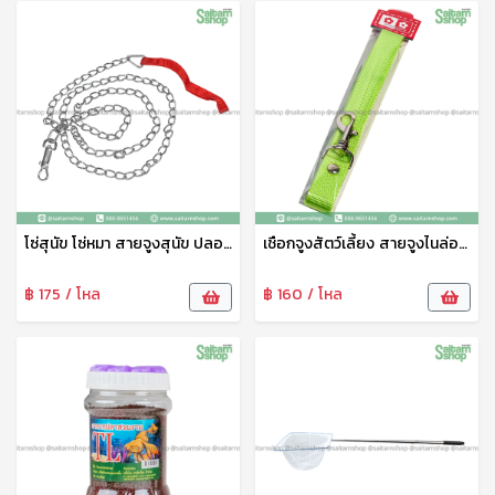
โซ่สุนัข โซ่หมา สายจูงสุนัข ปลอกคอสุนัข โซ่เหล็กบิด ปลอกคอหมา โซ่ล่ามสุนัข สายจูงหมา โซ่จูงหมา โซ่จูงสุนัข โซ่ No.03136
เชือกจูงสัตว์เลี้ยง สายจูงไนล่อน คละสี สายจูงสุนัขพันธุ์ใหญ่ คุณภาพดี เชือกหนานิ่ม ทนทาน ปลอดภัย
฿ 175 / โหล
฿ 160 / โหล