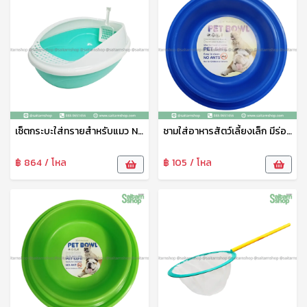
เซ็ตกระบะใส่ทรายสำหรับแมว No.1802 SRT
ชามใส่อาหารสัตว์เลี้ยงเล็ก มีร่องใส่น้ำกันมด No.1815 SRT
฿ 864 / โหล
฿ 105 / โหล