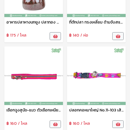
อาหารปลาหางนกยูง ปลาทอง ปลาคราฟ ปลาสวยงามทุกชนิด เกรดเอ น้ำไม่ขุ่น แถมฟรีกระปุกใส่อาหารปลา (เม็ดจิ๋ว)
ที่ตักปลา ทรงเหลี่ยม ด้ามจับสแตนเลส ขนาด 18*26ซม ที่ตักปลาเนื้อดี สวิงตักปลา ตาข่ายช้อนปลา ด้ามจับอย่างดี แข็งแรง ทนทาน N-293
฿ 175 / โหล
฿ 140 / ห่อ
เชือกจูงสุนัข-แมว ตัวเชือกเหนียว ไม่ขาดง่ายใช่ได้ยาวนาน No.11-104
ปลอกคอหมาใหญ่ No.11-103 เส้นใหญ่ไม่หลุดไม่ขาดง่าย
฿ 160 / โหล
฿ 160 / โหล