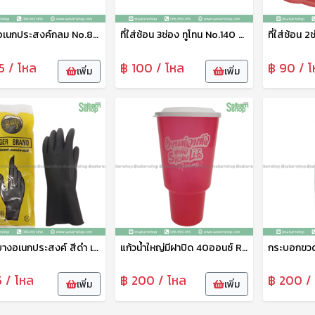
กล่องอเนกประสงค์กลม No.800-V9 ลาย We Bare Bears เบสกลาส
ที่ใส่ช้อน 3ช่อง ทูโทน No.140 ช้าง
5 / โหล
฿ 100 / โหล
฿ 90 / โ
เพิ่ม
เพิ่ม
ถุงมือยางอเนกประสงค์ สีดำ เสือ
แก้วน้ำใหญ่มีฝาปิด 40ออนซ์ R40B Eskimo
5 / โหล
฿ 200 / โหล
฿ 200 /
เพิ่ม
เพิ่ม