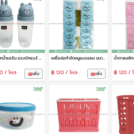
กระบอกน้ำแอริน แรบบิทแบร์ No.019 800มล. เบสกลาส
เหยื่อล่อกำจัดหนูแบบแผง ขนาด 25กรัม SP
0 / โหล
฿ 120 / โหล
฿ 120 / 
เพิ่ม
เพิ่ม