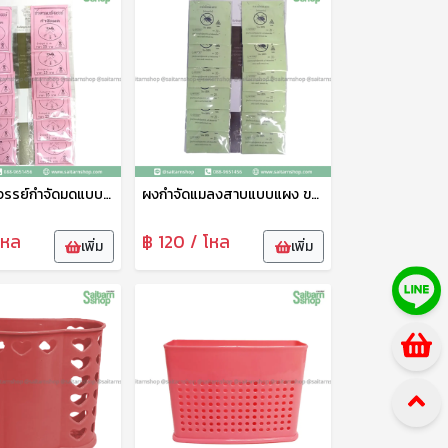
น้ำตาลมหัศจรรย์กำจัดมดแบบแผง ขนาด 20กรัม SP
ผงกำจัดแมลงสาบแบบแผง ขนาด 20กรัม SP
โหล
฿ 120 / โหล
เพิ่ม
เพิ่ม