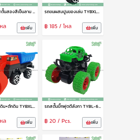
รถสปอร์ทสตั๊นสองสีเข็นลาน TYBL-50512 Zonertoy
รถขนผสมปูนของเล่น TYBXL-31014ABCD Zonertoy
โหล
฿ 185 / โหล
เพิ่ม
เพิ่ม
รถกระบะขนดิน+ตักดิน TYBXL-31006ABC
รถสตั๊นบิ๊กฟุตตีลังกา TYBL-666-1
โหล
฿ 20 / Pcs.
เพิ่ม
เพิ่ม