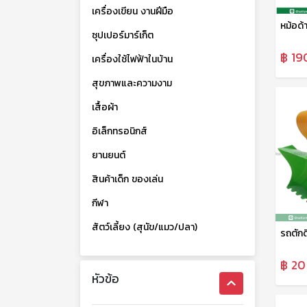
เครื่องเขียน งานฝีมือ
หม้อด้
ซุปเปอร์มาร์เก็ต
฿ 19
เครื่องใช้ไฟฟ้าในบ้าน
สุขภาพและความงาม
เสื้อผ้า
อิเล็กทรอนิกส์
ยานยนต์
สินค้าเด็ก ของเล่น
กีฬา
สัตว์เลี้ยง (สุนัข/แมว/ปลา)
฿ 20
หัวข้อ