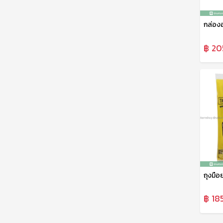
฿ 20
฿ 18