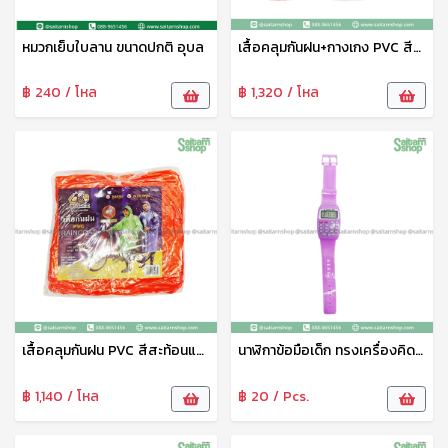
หมวกเย็บใบลาน ขนาดปกติ อุบล
เสื้อคลุมกันฝน+กางเกง PVC สีสะท้อนแสง B-84007 Bigbee
฿ 240 / โหล
฿ 1,320 / โหล
เสื้อคลุมกันฝน PVC สีสะท้อนแสง B-84006 Bigbee
นาฬิกาข้อมือเด็ก ทรงเครื่องคิดเลข HY089-7 THY
฿ 1,140 / โหล
฿ 20 / Pcs.