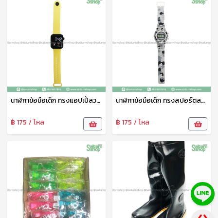
นาฬิกาข้อมือเด็ก ทรงแอปเปิ้ลวอช HY089-5 THY
นาฬิกาข้อมือเด็ก ทรงสปอร์ตลายทหาร HY089-8 THY
฿ 175 / โหล
฿ 175 / โหล