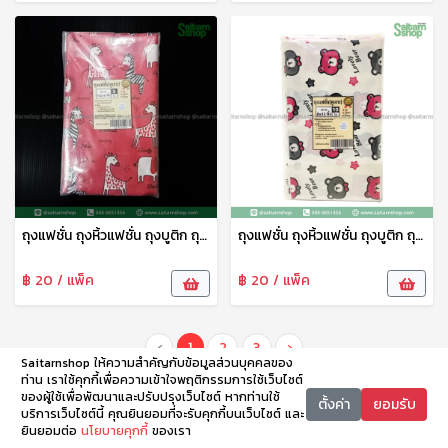
ถุงแฟชั่น ถุงหิ้วแฟชั่น ถุงบูติก ถุงบูติค ถุงแฟชั่นเจาะหู ลายพรีเมี่ยม 10*16 ซม. 1แพ็ค15ใบ tpf
ถุงแฟชั่น ถุงหิ้วแฟชั่น ถุงบูติก ถุงบูติค ถุงแฟชั่นเจาะหู ลายพรีเมี่ยม 8*12 ซม. 1แพ็ค10ใบ tpf
฿ 20 / แพ็ค
฿ 20 / แพ็ค
‹
1
2
3
›
Saitarnshop ให้ความสำคัญกับข้อมูลส่วนบุคคลของ
ท่าน เราใช้คุกกี้เพื่อความเข้าใจพฤติกรรมการใช้เว็บไซต์
ของผู้ใช้เพื่อพัฒนาและปรับปรุงเว็บไซต์ หากท่านใช้
ตั้งค่า
ยอมรับ
บริการเว็บไซต์นี้ คุณยินยอมที่จะรับคุกกี้บนเว็บไซต์ และ
ยินยอมต่อ
นโยบายคุกกี้
ของเรา
หน้าหลัก
หมวดหมู่
ตะกร้า
บัญชี