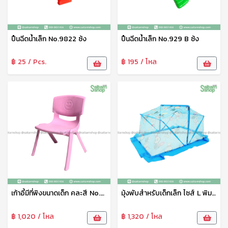
ปืนฉีดน้ำเล็ก No.9822 ซ้ง
ปืนฉีดน้ำเล็ก No.929 B ซ้ง
฿ 25 / Pcs.
฿ 195 / โหล
เก้าอี้มีที่พิงขนาดเด็ก คละสี No.DS-15410B Swordfish
มุ้งพับสำหรับเด็กเล็ก ไซส์ L พิมพ์ลาย Netto
฿ 1,020 / โหล
฿ 1,320 / โหล