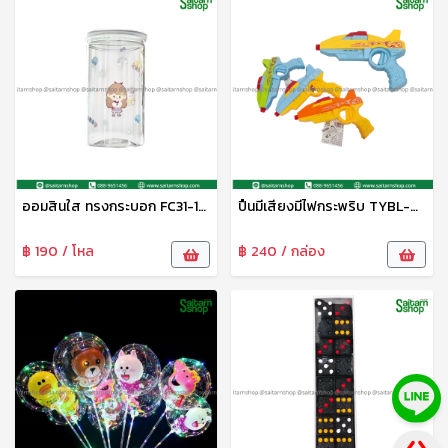
ออมสินใส ทรงกระบอก FC31-14 FN
ปืนมีเสียงมีไฟกระพริบ TYBL-AK-2279 Zonertoy
฿ 190 / โหล
฿ 240 / กล่อง