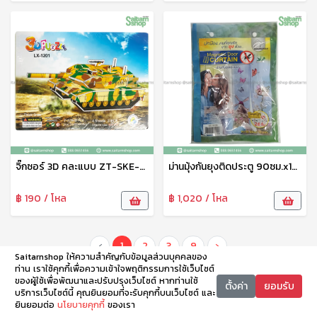
จิ๊กซอร์ 3D คละแบบ ZT-SKE-6113
ม่านมุ้งกันยุงติดประตู 90ซม.x120ซม. DS-15158 TL
฿ 190 / โหล
฿ 1,020 / โหล
‹
1
2
3
9
›
Saitarnshop ให้ความสำคัญกับข้อมูลส่วนบุคคลของ
ท่าน เราใช้คุกกี้เพื่อความเข้าใจพฤติกรรมการใช้เว็บไซต์
ของผู้ใช้เพื่อพัฒนาและปรับปรุงเว็บไซต์ หากท่านใช้
ตั้งค่า
ยอมรับ
บริการเว็บไซต์นี้ คุณยินยอมที่จะรับคุกกี้บนเว็บไซต์ และ
ยินยอมต่อ
นโยบายคุกกี้
ของเรา
หน้าหลัก
หมวดหมู่
ตะกร้า
บัญชี