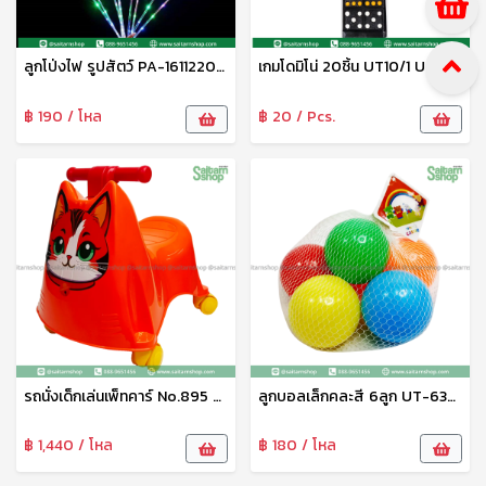
ลูกโป่งไฟ รูปสัตว์ PA-16112202 Zonertoy
เกมโดมิโน่ 20ชิ้น UT10/1 UNT
฿ 190 / โหล
฿ 20 / Pcs.
รถนั่งเด็กเล่นเพ็ทคาร์ No.895 PS
ลูกบอลเล็กคละสี 6ลูก UT-6329/2 UNT
฿ 1,440 / โหล
฿ 180 / โหล