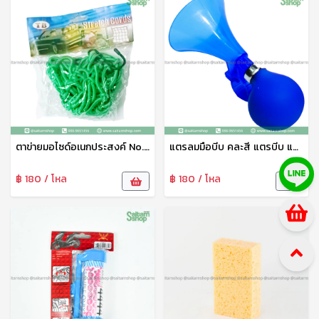
ตาข่ายมอไซด์อเนกประสงค์ No.01007 ยืดหยุ่นดี ไม่ขาดง่าย ใช้ได้หลายประเภท
แตรลมมือบีบ คละสี แตรบีบ แตรลม แตรขายของ แตรจักรยานเด็ก แตรพลาสติกเนื้อดี ทนทาน
฿ 180 / โหล
฿ 180 / โหล