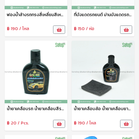
ฟองน้ำล้างรถทรงสี่เหลี่ยมสีเหลือง No.11-97 ฟองน้ำหนา ไม่ยุ่ยอละใช้ได้นาน
ที่บังแดดรถยนต์ ม่านบังแดดรถยนต์ ป้องกันแสง UV พับเก็บได้
฿ 190 / โหล
฿ 150 / ห่อ
น้ำยาเคลือบรถ น้ำยาเคลือบสีรถ น้ำยาเคลือบขวดเล็ก No.7-2 งานไทย
น้ำยาเคลือบล้อ น้ำยาเคลือบยางยนต์ น้ำยาขัดล้อรถ No.7-1
฿ 20 / Pcs.
฿ 190 / โหล