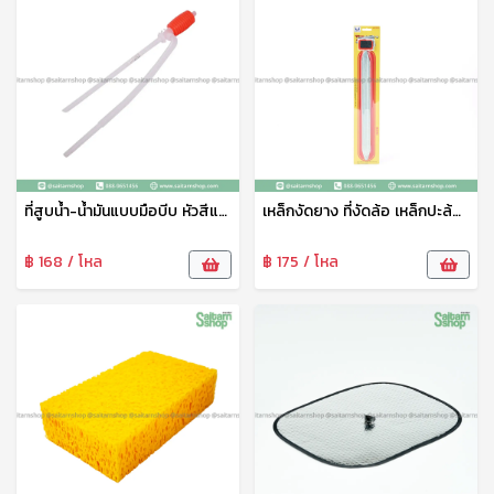
ที่สูบน้ำ-น้ำมันแบบมือบีบ หัวสีแดง No.014 ใช้งานง่าย นำ้หนักเบา ใช้งานทนทาน
เหล็กงัดยาง ที่งัดล้อ เหล็กปะล้อรถ เหล็กงัดล้อรถ
฿ 168 / โหล
฿ 175 / โหล