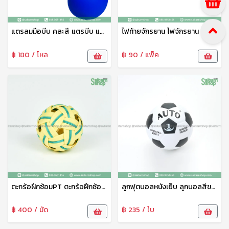
แตรลมมือบีบ คละสี แตรบีบ แตรลม แตรขายของ แตรจักรยานเด็ก แตรพลาสติกเนื้อดี ทนทาน
ไฟท้ายจักรยาน ไฟจักรยาน Bicycle warning light ไฟท้ายLED ไฟท้ายจักรยานLED กระพริบ กันน้ำ ทนทาน
฿ 180 / โหล
฿ 90 / แพ็ค
ตะกร้อฝึกซ้อมPT ตะกร้อฝึกซ้อมสีเขียว-เหลือง เซปักตะกร้อ
ลูกฟุตบอลหนังเย็บ ลูกบอลสีขาว-ดำ No.5 ยงเจริญ
฿ 400 / มัด
฿ 235 / ใบ