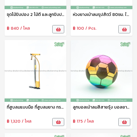
ชุดไม้ปิงปอง 2 ไม้ตี และลูกปิงปอง 3 ลูก พร้อมกระเป๋า No.15129 TL
ห่วงยางเป่าลมรุปสัตว์ 80ซม. ใหญ่
฿ 840 / โหล
฿ 100 / Pcs.
ที่สูบลมแบบมือ ที่สูบลมยาง กระบอกสูบลม TL-16128 ตราTL สดวก ไม่ยุ่งยาก
ลูกบอลเป่าลมสีสายรุ้ง บอลยางเด้งดิ๋ง ของเล่นลูกบอลลม No.03440
฿ 1,320 / โหล
฿ 175 / โหล