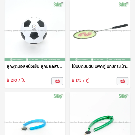
ลูกฟุตบอลหนังเย็บ ลูกบอลสีขาว-ดำ No.3 ยงเจริญ
ไม้แบดมินตัน แพคคู่ แถมกระเป๋าใส่ไม้แบด ตรายงเจริญ
฿ 210 / ใบ
฿ 175 / คู่