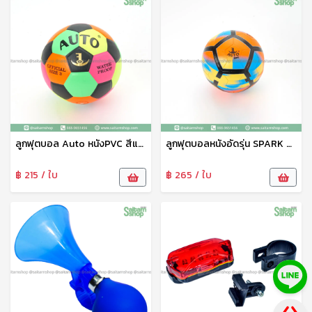
ลูกฟุตบอล Auto หนังPVC สีแฟนซี สำหรับเด็ก No.3
ลูกฟุตบอลหนังอัดรุ่น SPARK AUTO Sport No.5 สีสะท้อนแสง
฿ 215 / ใบ
฿ 265 / ใบ