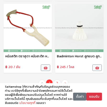
หนังสติก ตราสุดา หนังสะติก หนังกะติก ทำจากไม้ ตัวหนังทำจากยางพาราอย่างดี แข็งแรง ทนทาน
Badminton Horst ลูกแบด ลูกแบดมินตั้น ลูกขนไก่ 1หลอด12ลูก ตราม้า
฿ 20 / อัน
฿ 245 / โหล
‹
1
2
›
Saitarnshop ให้ความสำคัญกับข้อมูลส่วนบุคคลของ
ท่าน เราใช้คุกกี้เพื่อความเข้าใจพฤติกรรมการใช้เว็บไซต์
ของผู้ใช้เพื่อพัฒนาและปรับปรุงเว็บไซต์ หากท่านใช้
ตั้งค่า
ยอมรับ
บริการเว็บไซต์นี้ คุณยินยอมที่จะรับคุกกี้บนเว็บไซต์ และ
ยินยอมต่อ
นโยบายคุกกี้
ของเรา
หน้าหลัก
หมวดหมู่
ตะกร้า
บัญชี