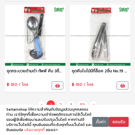
ชุดกระบวยด้ามดำ ทัพพี คีบ 3ชิ้น No.28 p&d
ชุดคีบใบไม้มีที่ล็อค 2ชิ้น No.19 p&d
฿ 180 / โหล
฿ 180 / โหล
‹
1
2
3
83
›
Saitarnshop ให้ความสำคัญกับข้อมูลส่วนบุคคลของ
ท่าน เราใช้คุกกี้เพื่อความเข้าใจพฤติกรรมการใช้เว็บไซต์
ของผู้ใช้เพื่อพัฒนาและปรับปรุงเว็บไซต์ หากท่านใช้
ตั้งค่า
ยอมรับ
บริการเว็บไซต์นี้ คุณยินยอมที่จะรับคุกกี้บนเว็บไซต์ และ
ยินยอมต่อ
นโยบายคุกกี้
ของเรา
หน้าหลัก
หมวดหมู่
ตะกร้า
บัญชี