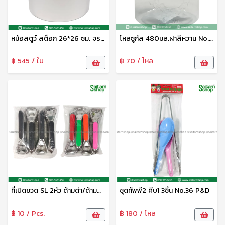
หม้อสตูว์ สต็อก 26*26 ซม. จระเข้
โหลซูกัส 480มล.ฝาสีหวาน No.049-S เบสกลาส
฿ 545 / ใบ
฿ 70 / โหล
ที่เปิดขวด SL 2หัว ด้ามดำ/ด้ามสี P&D
ชุดทัพพี2 คีบ1 3ชิ้น No.36 P&D
฿ 10 / Pcs.
฿ 180 / โหล