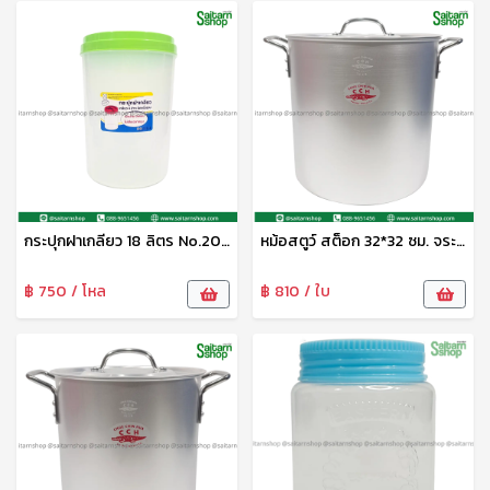
กระปุกฝาเกลียว 18 ลิตร No.20180 SRT
หม้อสตูว์ สต็อก 32*32 ซม. จระเข้
฿ 750 / โหล
฿ 810 / ใบ