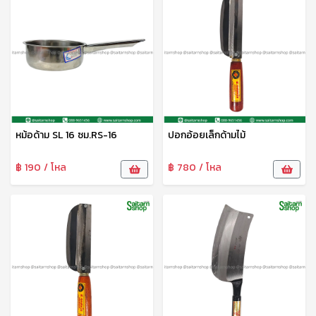
หม้อด้าม SL 16 ซม.RS-16
ปอกอ้อยเล็กด้ามไม้
฿ 190 / โหล
฿ 780 / โหล