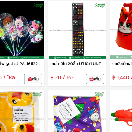
ลูกโป่งไฟ รูปสัตว์ PA-16112202 Zonertoy
เกมโดมิโน่ 20ชิ้น UT10/1 UNT
0 / โหล
฿ 20 / Pcs.
฿ 1,440 
เพิ่ม
เพิ่ม