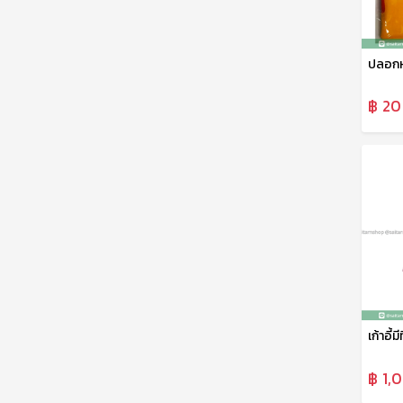
฿ 20
฿ 1,