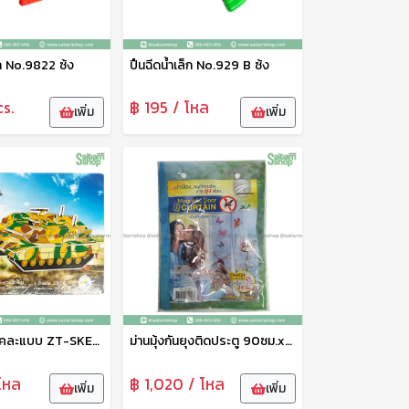
็ก No.9822 ซ้ง
ปืนฉีดน้ำเล็ก No.929 B ซ้ง
cs.
฿ 195 / โหล
เพิ่ม
เพิ่ม
จิ๊กซอร์ 3D คละแบบ ZT-SKE-6113
ม่านมุ้งกันยุงติดประตู 90ซม.x120ซม. DS-15158 TL
โหล
฿ 1,020 / โหล
เพิ่ม
เพิ่ม