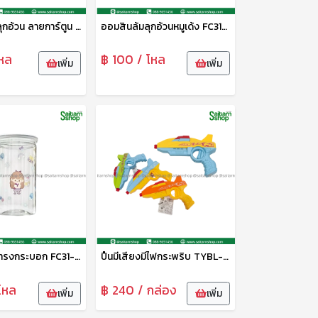
ออมสินล้มลุกอ้วน ลายการ์ตูน FC31-12D FN
ออมสินล้มลุกอ้วนหมูเด้ง FC31-12H FN
หล
฿ 100 / โหล
เพิ่ม
เพิ่ม
ออมสินใส ทรงกระบอก FC31-14 FN
ปืนมีเสียงมีไฟกระพริบ TYBL-AK-2279 Zonertoy
โหล
฿ 240 / กล่อง
เพิ่ม
เพิ่ม