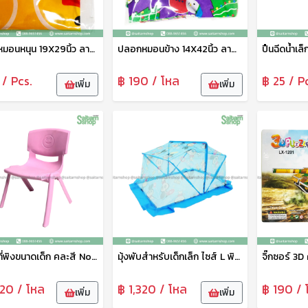
ปลอกหมอนหนุน 19X29นิ้ว ลายการ์ตูน แสนสุข
ปลอกหมอนข้าง 14X42นิ้ว ลายการ์ตูน แสนสุข
ปืนฉีดน้ำเล
 / Pcs.
฿ 190 / โหล
฿ 25 / P
เพิ่ม
เพิ่ม
เก้าอี้มีที่พิงขนาดเด็ก คละสี No.DS-15410B Swordfish
มุ้งพับสำหรับเด็กเล็ก ไซส์ L พิมพ์ลาย Netto
020 / โหล
฿ 1,320 / โหล
฿ 190 / 
เพิ่ม
เพิ่ม