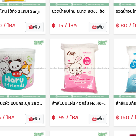
ดโกน ใช้ทิ้ง 2แถม1 Sanji
ขวดน้ำอบไทย ขนาด 80cc. ซ้ง
ขวดน้ำอบไท
0 / โหล
฿ 115 / โหล
฿ 80 / โ
เพิ่ม
เพิ่ม
สำลีก้าน2หัว แบบกระปุก 280ก้าน Haru
สำลีแบบแผ่น 40กรัม No.46-001-12 ฮารุ-เชอรี่
5 / โหล
฿ 195 / โหล
฿ 160 / 
เพิ่ม
เพิ่ม