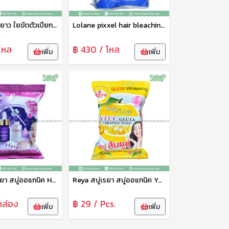
ที่ขัดตัวแบบยาว ใยขัดตัวเปียก ขัดผิว คละสี ทำความสะอาดผิว จับถนัดมือ สะอาดหมดจด No.21315
Lolane pixxel hair bleaching ผงฟอกสีผม ผงกัดสีผม โลแลน สูตร Extreme Lift 9+
โหล
฿ 430 / โหล
เพิ่ม
เพิ่ม
Reya สบู่เรยา สบู่ออแกนิค Hyaluron Gluta Soap สูตรไฮยาลูรอน กลูต้า 70 g
Reya สบู่เรยา สบู่ออแกนิค Yusu Vit C Gluta Orange Soap สูตรส้มยูซุ วิตซี&กลูต้า 70 g
กล่อง
฿ 29 / Pcs.
เพิ่ม
เพิ่ม