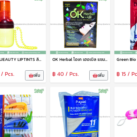
HUABUEAUTY LIPTINTS ลิปทินท์ ลิปสติก ลิปทินท์เคลือบริมฝีปาก คละสี
OK Herbal โอเค เฮอเบิล แชมพูปิดผมขาว แชมพูสระดำ แชมพูเปลี่ยนสีผม (สีน้ำตาลประกายทอง) 30 มล.
 / Pcs.
฿ 40 / Pcs.
฿ 15 / Pc
เพิ่ม
เพิ่ม