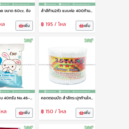
ย ขนาด 60cc. ซ้ง
สำลีก้าน2หัว แบบห่อ 400ก้าน Haru
หล
฿ 195 / โหล
เพิ่ม
เพิ่ม
สำลีแบบก้อน 40กรัม No.46-001-13
คอตตอนบัด สำลีกระปุกก้านใหญ่ 3 star สำลีปั่นหูหัว2แบบ หัวกลม cotton swab สำลีก้าน cotton bud ไม้แคะหู สะอาด นุ่มนวล แข็งแรง
โหล
฿ 150 / โหล
เพิ่ม
เพิ่ม