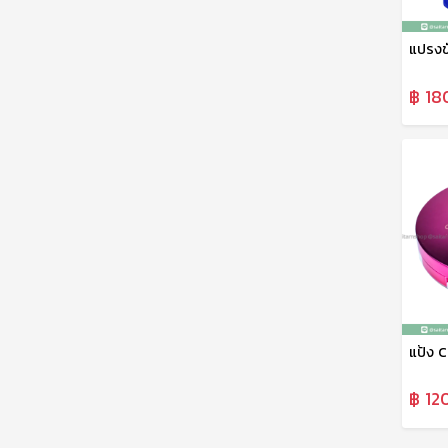
฿ 18
฿ 120