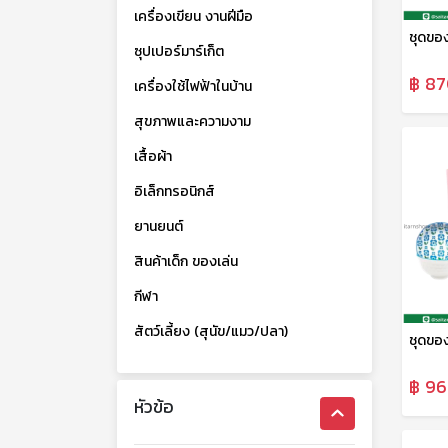
เครื่องเขียน งานฝีมือ
ซุปเปอร์มาร์เก็ต
฿ 87
เครื่องใช้ไฟฟ้าในบ้าน
สุขภาพและความงาม
เสื้อผ้า
อิเล็กทรอนิกส์
ยานยนต์
สินค้าเด็ก ของเล่น
กีฬา
สัตว์เลี้ยง (สุนัข/แมว/ปลา)
฿ 96
หัวข้อ