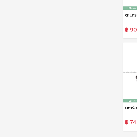
฿ 90
฿ 74 