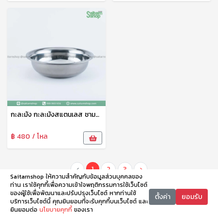
กะละมัง กะละมังสแตนเลส ชามผสมสแตนเลส กะละมังล้างผัก อเนกประสงค์ NO.40 นก
฿ 480 / โหล
‹
1
2
3
›
Saitarnshop ให้ความสำคัญกับข้อมูลส่วนบุคคลของ
ท่าน เราใช้คุกกี้เพื่อความเข้าใจพฤติกรรมการใช้เว็บไซต์
ของผู้ใช้เพื่อพัฒนาและปรับปรุงเว็บไซต์ หากท่านใช้
ตั้งค่า
ยอมรับ
บริการเว็บไซต์นี้ คุณยินยอมที่จะรับคุกกี้บนเว็บไซต์ และ
ยินยอมต่อ
นโยบายคุกกี้
ของเรา
หน้าหลัก
หมวดหมู่
ตะกร้า
บัญชี