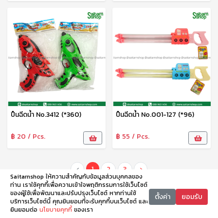
ปืนฉีดน้ำ No.3412 (*360)
ปืนฉีดน้ำ No.001-127 (*96)
฿ 20 / Pcs.
฿ 55 / Pcs.
‹
1
2
3
›
Saitarnshop ให้ความสำคัญกับข้อมูลส่วนบุคคลของ
ท่าน เราใช้คุกกี้เพื่อความเข้าใจพฤติกรรมการใช้เว็บไซต์
ของผู้ใช้เพื่อพัฒนาและปรับปรุงเว็บไซต์ หากท่านใช้
ตั้งค่า
ยอมรับ
บริการเว็บไซต์นี้ คุณยินยอมที่จะรับคุกกี้บนเว็บไซต์ และ
ยินยอมต่อ
นโยบายคุกกี้
ของเรา
หน้าหลัก
หมวดหมู่
ตะกร้า
บัญชี