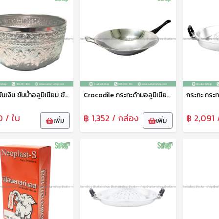
ขันน้ำ ขันเงิน ขันน้ำอลูมิเนียม ขันน้ำลายไทย ขันน้ำงานพิธี ขันน้ำสงกรานต์ 22 ซม. จระเข้
Crocodile กระทะด้ามอลูมิเนียม พรีเมี่ยมไดแคส กระทะทำอาหาร กระทะผัดกับข้าว 38 ซม. ตราจระเข้
0 / ใบ
฿ 1,352 / กล่อง
฿ 2,091 
เพิ่ม
เพิ่ม