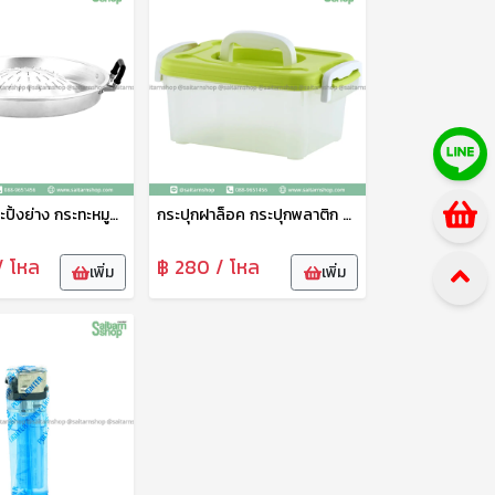
กระทะ กระทะปิ้งย่าง กระทะหมูกะทะ กระทะเนื้อย่าง กระทะอลูมเนียม 40 ซม. จระเข้
กระปุกฝาล็อค กระปุกพลาติก กล่องหูหิ้ว กล่องใส่ของ อเนกประสงค์ คละสี No.287 เบสกลาส
/ โหล
฿ 280 / โหล
เพิ่ม
เพิ่ม