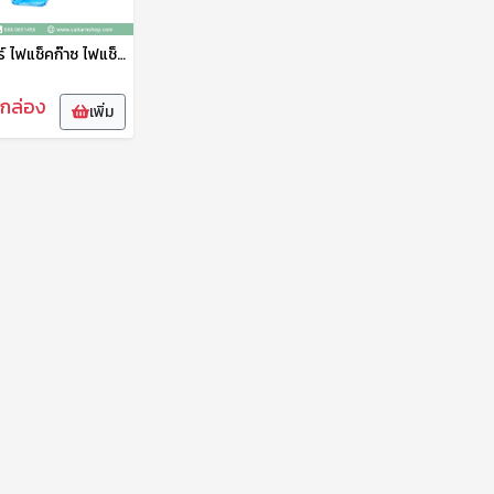
โพลี ไลเตอร์ ไฟแช็คก๊าซ ไฟแช็คหุ้มพลาสติก ไฟแช็คพกพา หัวหุ้ม POLY LIGHTER SEAL
กล่อง
เพิ่ม