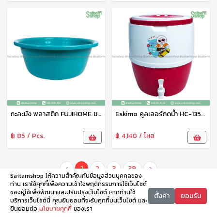
กะละมัง พลาสติก FUJIHOME ขนาด 49 ซม. รุ่น BS-50 กะละมังพลาสติก กะละมังทรงกลม กะละมังใส่ของ Eskimo
Eskimo คูลเลอร์กดน้ำ HC-1350V ขนาดความจุ 13.5 ลิตร มีก๊อก เปิด-ปิด BIG COOLER COOL มีฉนวนล็อคความเย็น พลาสติก Food Grade
฿ 85 / Pcs.
฿ 4,140 / โหล
‹
1
2
3
39
›
Saitarnshop ให้ความสำคัญกับข้อมูลส่วนบุคคลของ
ท่าน เราใช้คุกกี้เพื่อความเข้าใจพฤติกรรมการใช้เว็บไซต์
ของผู้ใช้เพื่อพัฒนาและปรับปรุงเว็บไซต์ หากท่านใช้
ตั้งค่า
ยอมรับ
บริการเว็บไซต์นี้ คุณยินยอมที่จะรับคุกกี้บนเว็บไซต์ และ
ยินยอมต่อ
นโยบายคุกกี้
ของเรา
หน้าหลัก
หมวดหมู่
ตะกร้า
บัญชี