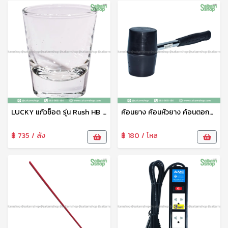
LUCKY แก้วช็อต รุ่น Rush HB Shot Glass LG-440502 ขนาด 1.5 ออนซ์ 12 ใบ แก้วค็อกเทล แก้วเหล้า แก้วป็อก
ค้อนยาง ค้อนหัวยาง ค้อนตอกสมอบก ฆ้อนยาง ค้อน ค้อนยางดำ ฆ้อนหัวยาง ด้ามไฟเบอร์ คุณภาพ แข็งแรง ทนทาน
฿ 735 / ลัง
฿ 180 / โหล