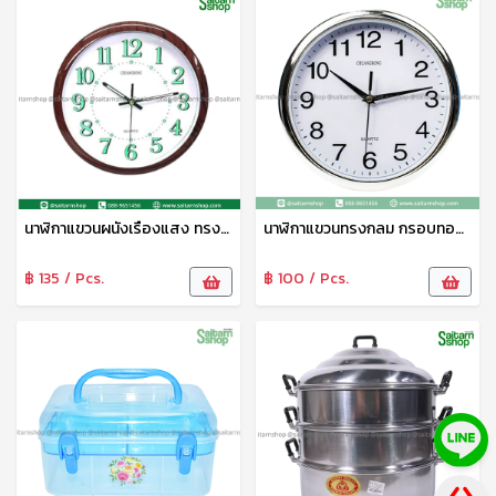
นาฬิกาแขวนผนังเรืองแสง ทรงกลม นาฬิกาแขวนผนัง คุณภาพสูง พื้นผิวกระจก เดินเรียบไม่มีเสียง แข็งแรง ทนทาน No.23169
นาฬิกาแขวนทรงกลม กรอบทอง เงิน สไตล์คลาสสิค เรียบง่ายมีสไตล์ นาฬิกาติดผนัง เข็มเดินเรียบ ไร้เสียง คุณภาพดี แข็งแรง ทนทาน No.23154
฿ 135 / Pcs.
฿ 100 / Pcs.