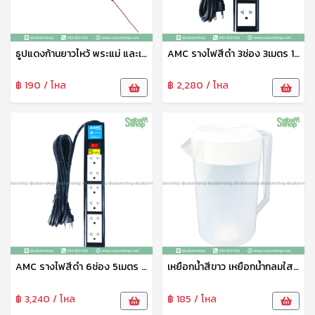
ธูปแดงก้านยาวไหว้ พระแม่ และเทพทุกพระองค์ ธูปจุดบูชา ธูปจุดไหว้พระ ธูปหอม ธูปหอมไทย ควันน้อย จุดติดง่าย ธูปแดงท้าวเวสสุวรรณ ลัคกี้
AMC รางไฟสีดำ 3ช่อง 3เมตร 1สวิตซ์ รุ่นB1303 เกรดAAA ปลอดภัย แข็งแรง ทนทานต่อแรงกระแทก
฿ 190 / โหล
฿ 2,280 / โหล
AMC รางไฟสีดำ 6ช่อง 5เมตร 1สวิตซ์ รุ่นB1605 เกรดAAA ปลอดภัย แข็งแรง ทนทานต่อแรงกระแทก
เหยือกน้ำสีขาว เหยือกน้ำกลมใส Freshy ตราเดลี่กุ๊ก เหยือกน้ำพลาสติก PP เกรด A แข็งแรง ทนทาน No.898A
฿ 3,240 / โหล
฿ 185 / โหล