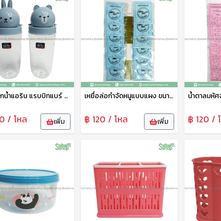
กระบอกน้ำแอริน แรบบิทแบร์ No.019 800มล. เบสกลาส
เหยื่อล่อกำจัดหนูแบบแผง ขนาด 25กรัม SP
0 / โหล
฿ 120 / โหล
฿ 120 / 
เพิ่ม
เพิ่ม