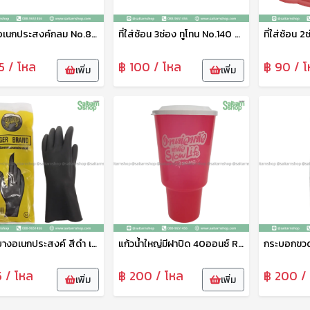
กล่องอเนกประสงค์กลม No.800-V9 ลาย We Bare Bears เบสกลาส
ที่ใส่ช้อน 3ช่อง ทูโทน No.140 ช้าง
5 / โหล
฿ 100 / โหล
฿ 90 / โ
เพิ่ม
เพิ่ม
ถุงมือยางอเนกประสงค์ สีดำ เสือ
แก้วน้ำใหญ่มีฝาปิด 40ออนซ์ R40B Eskimo
5 / โหล
฿ 200 / โหล
฿ 200 /
เพิ่ม
เพิ่ม