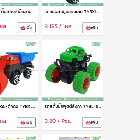
รถสปอร์ทสตั๊นสองสีเข็นลาน TYBL-50512 Zonertoy
รถขนผสมปูนของเล่น TYBXL-31014ABCD Zonertoy
โหล
฿ 185 / โหล
เพิ่ม
เพิ่ม
รถกระบะขนดิน+ตักดิน TYBXL-31006ABC
รถสตั๊นบิ๊กฟุตตีลังกา TYBL-666-1
โหล
฿ 20 / Pcs.
เพิ่ม
เพิ่ม