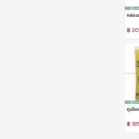
฿ 20
฿ 18