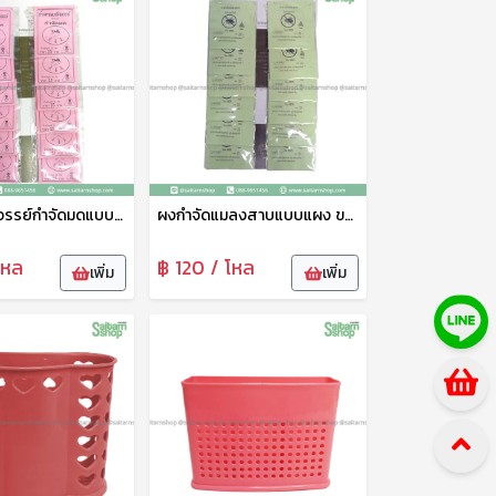
น้ำตาลมหัศจรรย์กำจัดมดแบบแผง ขนาด 20กรัม SP
ผงกำจัดแมลงสาบแบบแผง ขนาด 20กรัม SP
โหล
฿ 120 / โหล
เพิ่ม
เพิ่ม