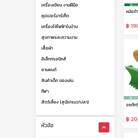
เครื่องเขียน งานฝีมือ
หม้อด้
ซุปเปอร์มาร์เก็ต
฿ 19
เครื่องใช้ไฟฟ้าในบ้าน
สุขภาพและความงาม
เสื้อผ้า
อิเล็กทรอนิกส์
ยานยนต์
สินค้าเด็ก ของเล่น
กีฬา
สัตว์เลี้ยง (สุนัข/แมว/ปลา)
฿ 20
หัวข้อ